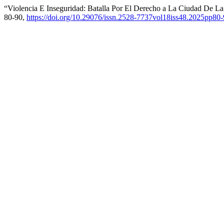
“Violencia E Inseguridad: Batalla Por El Derecho a La Ciudad De L
80-90,
https://doi.org/10.29076/issn.2528-7737vol18iss48.2025pp80