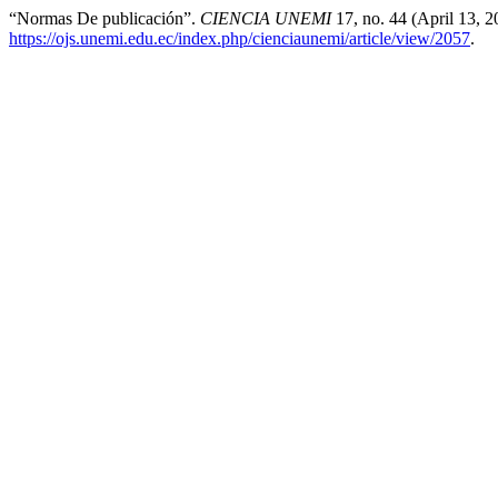
“Normas De publicación”.
CIENCIA UNEMI
17, no. 44 (April 13, 
https://ojs.unemi.edu.ec/index.php/cienciaunemi/article/view/2057
.