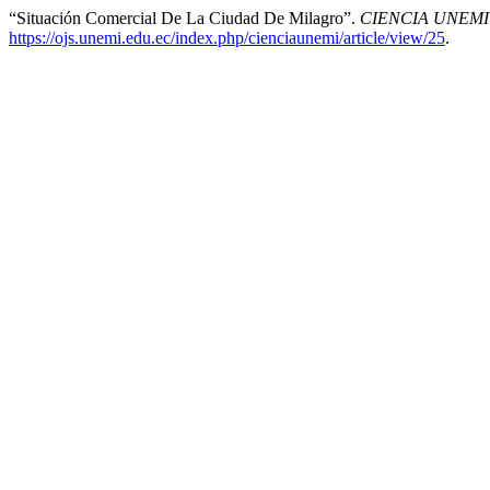
“Situación Comercial De La Ciudad De Milagro”.
CIENCIA UNEMI
https://ojs.unemi.edu.ec/index.php/cienciaunemi/article/view/25
.