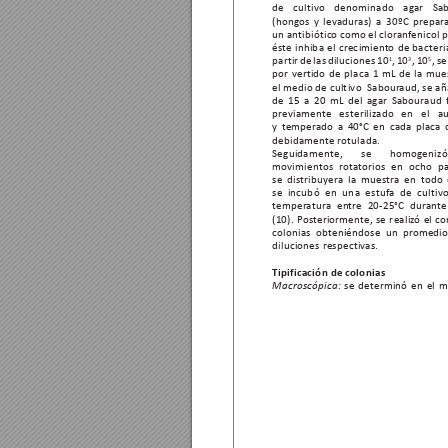
de cultivo denominado ag
ar Sa
(hongos y lev
aduras) a 30ºC prepar
un antibiótic
o como el 
cloranf
enicol 
p
éste 
inhiba 
el 
crecimient
o 
de 
bacteri
, 
se
1
3
5
partir de las diluciones 10
, 10
, 10
por vertido de placa 1 mL de la mue
el medio de cultivo  Sabour
aud, se a
de 15 a 20 mL del agar Sabour
aud 
previamen
te esteriliz
ado en el au
y temper
ado a 40°C en cada placa 
debidamente rotulada.
Seguidamente, 
se 
homogenizó
movimientos 
r
otatorios 
en 
ocho 
p
se distribuy
era la muestr
a en todo 
se 
incubó 
en 
una 
estufa 
de 
cultivo
temper
atura en
tre 20-25°C dur
ante
(10). 
Pos
teriormente, 
se 
realiz
ó 
el 
co
colonias  obteniéndose  un  promedio 
diluciones 
respectiv
as.
Tipificación de colonias
se 
determinó 
en 
el 
m
Macroscópica: