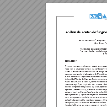
Análisis 
del 
cont
enido 
fúngico
Mariuxi Medina
, Ha
ydelba
1
(Recibido: E
F
acultad 
de 
Ciencias 
Químicas 
1
F
acultad 
de 
Ciencias 
de 
la 
Ingen
2 
E-ma
*
Resumen
El uso de 
plantas medicinales 
es una de las 
terapia
ricos, y en la actualidad también las plantas son u
dades. El ensay
o de la determinación de hong
os se
especies veget
ales) y el Laboratorio de Microbiolog
culvo denominado 
agar Sabour
aud más la mues
t
Univer
sidad 
T
écnica de Machala. Posteriormen
te, 
medio de culvo de la 
siembra, como micr
oscópica
miento 
se repió por 
duplicado, 
para obt
ener répli
total de hong
os de las siguientes especies veget
ales:
 (diente de 
león), 
ocinale
Artemisia absinthium
 (a
savum
 (cilantro), 
Momordic
a charana
 (achochilla
 (mastrant
sifolia
 (altamisa) y 
Ageratum c
onyzoides
especies veg
etales estudiadas pr
esentar
on desarro
de 
los límit
es permisibles 
y 
contemplados 
por 
el In
teria prima par
a su ulización en la elabor
ación de
(mastr
anto) la 
única 
especie que 
supera 
la norma