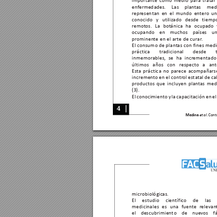
important
e como medio para tr
at
ar
enf
ermedades. 
Las 
plant
as 
medi
repr
esentan en el mundo ent
ero un
conocido y utiliz
ado desde tiem
remot
os. 
La 
bot
ánica 
ha 
ocupado 
ocupando en muchos países un
prominen
te 
en 
el 
arte de 
curar
. 
El consumo de plant
as con fines medi
práctic
a tradicional desde t
inmemorables, se ha incr
ementado
últimos 
años 
con 
respect
o 
a 
ant
Est
a práctica no par
ece acompañars
increment
o en el contr
ol estat
al de ca
product
os 
que 
incluyen 
plant
as 
medi
(3).
El 
c
onocimiento 
y 
la 
capacit
ación 
en 
el
  │
  │
4
4
. Cont
Medina 
e
t al
microbiológic
as. 
El estudio científic
o de las p
medicinales es una fuente r
elevan
el descubrimiento de nue
vos f