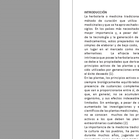
INTRODUCCIÓN
La herbolaria o medicina tradicion
método 
de 
curación 
que 
utiliza 
medicinales 
y 
que 
se 
ha 
aprovechado 
siglos. 
En 
los 
países 
más 
necesitado
may
or importancia y
, a pesar del
de 
la 
tecnología 
y 
la 
generación 
de
medicament
os, estos prepar
ados na
simples de elaborar y de bajo c
osto
,
un lugar en el mer
cado como me
alternativ
as. 
La 
efic
acia 
ter
a
intrínseca 
que 
posee 
la 
herbolaria 
ame
se 
debe a 
las 
propiedades que 
deriva
principios 
activos 
de  las 
plantas 
y  
sido utilizadas por g
eneraciones ent
el 
éxit
o 
deseado 
(1).
En las plantas, los principios activ
os s
siempre 
biológicamen
te 
equilibrados
presencia de sus
tancias compleme
que 
van 
a 
proporcionar
se 
entre 
sí, 
d
que, 
en 
gener
al, 
no 
se 
acumulan
org
anismo, y sus ef
ectos indeseable
limitados. 
Sin 
embargo
, 
a 
pesar 
de 
aumentado las in
vestig
aciones y e
científicos de las plan
tas medicinales,
no se conocen  muchos de los pri
activos 
a 
los 
que 
deben 
las 
plan
extr
aordinarias cualidades 
(2).
La importancia de la medicina tr
adic
la cultura de los pueblos, ha perm
duran
te muchos años, jugando u