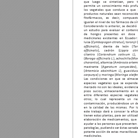
que 
luego 
se 
sintetiz
an, 
pero 
permite un conocimien
to más prof
los 
vegetales 
que 
conduce 
a 
que 
product
os naturales sean r
econocid
fitof
ármacos, 
es 
decir
, 
compuesto
igualan 
el 
nivel de 
los 
fármacos de 
sí
Considerando 
lo 
anterior
, 
se 
decidió 
un estudio par
a evaluar el con
teni
de hongos presen
tes en doce p
medicinales exis
tentes en E
cuador:
luisa (
Cymbopogon citratus
), tor
onjil 
), 
diente 
de
león 
(
officinalis
T
a
), 
cedrón 
(
officinalis
Lippia citr
cilantr
o (
Coriandrum 
sativum 
L
),
(
Borago  officinalis L.
), achochilla (
Mom
charantia
), altamisa (
Ambrosia art
emi
mastr
ante (
Ageratum con
yzoides
)
(
Artemisia absin
thium L
), guaviduc
carpun
ya
) y moringa (
Moringa oleife
Las 
condiciones 
en 
que 
se 
almace
especies 
vege
tales 
que 
se 
expenden
merc
ado no son las ideales, evidenci
pisos sucios, almacenamiento en c
entre dif
eren
tes especies vege
tale
otros; 
lo 
cual 
represent
a 
un 
rie
cont
aminación, 
produciéndose 
un 
d
en  la 
calidad  de 
las  mismas. 
Por  l
este 
trabajo 
dará 
a 
conocer 
la 
efica
tienen est
as plantas, par
a ser utiliza
elaboración 
de 
medicament
os,  que 
ayudar a 
las 
personas que 
present
en 
patologías, 
pudiendo ser 
éstas 
sanada
potent
e 
acción 
de 
estas 
mara
villosas
medicinales.