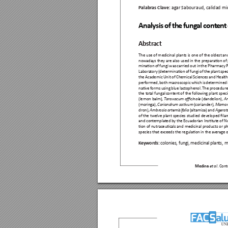
Palabr
as Clave:
 ag
ar Sabouraud, calidad mi
Analysis 
of 
the 
fung
al 
cont
ent 
Abstr
act
The use of 
medicinal plants is 
one of 
the oldest an
nowada
ys they are also used in the 
prepar
aon of 
minaon 
of 
fungi 
was 
carried 
out in 
the Pharmacy 
P
Labora
tory 
(determinaon 
of 
fungi 
of 
the 
plant 
spec
the Academic Unit of Chemical Sciences and Health,
performed, 
both 
macroscopic 
which 
is 
determined 
nave 
forms 
using 
blue 
lactophenol. 
The 
procedure
the tot
al fungal 
content 
of the follo
wing plant spec
(lemon balm), 
T
araxacum ocinale
 (dandelion), 
Ar
(moringa), 
Coriandrum 
savum
 (coriander), 
Momor
dron), 
Ambrosia artemisifolia
 (altamisa) and 
Agerat
of the 
twelve plant species 
studied 
developed lam
and con
templated 
by the 
Ecuadorian Instut
e of N
on of nutraceucals and medicinal pr
oducts or ph
species tha
t ex
ceeds the 
regulaon 
in the 
av
erage 
o
Ke
ywords: 
c
olonies, fungi, 
medicinal plan
ts, m
Medina 
. Cont
e
t al