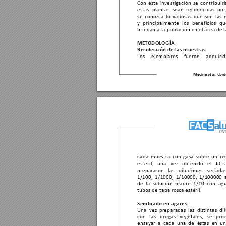
Con 
es
ta 
in
vestig
ación 
se 
c
ontribuirí
est
as plantas sean rec
onocidas por
se 
conoz
ca 
lo 
valiosas 
que 
son 
las 
y 
principalmente 
los 
beneficios 
qu
brindan 
a 
la 
población 
en 
el área 
de 
l
MET
ODOLOGÍA
Recolección de las mues
tras
Los 
ejemplares 
fuer
on 
adquirid
Medina 
. Cont
e
t al
cada muestr
a con g
asa sobre un re
estéril; 
una 
vez 
obtenido 
el 
filt
prepar
aron 
las 
diluciones 
seriadas
1/100, 
1/1000,  1/10000, 
1/100000  
de 
la 
solución 
madre 
1/10 
con 
agu
tubos 
de 
tapa rosca estéril.
Sembrado en ag
ares
Una vez pr
eparadas las dis
tintas di
con 
las 
drogas 
veg
etales, 
se 
pro
ensay
ar  a  cada  una  de 
ést
as  en  u