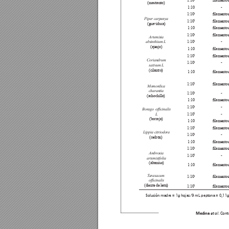
1:10
lamentos
(mastranto)
1:10
-
3
1:10
lamentos
Piper carpunya 
5
1:10
lamentos
(guaviduca)
1:10
lamentos
3
1:10
lamentos
Artemisia 
5
1:10
absinthium L
-
(ajenjo)
1:10
lamentos
3
1:10
lamentos
Coriandrum 
5
1:10
-
sativum L
(cilantro)
1:10
lamentos
3
lamentos
1:10
Momor
dica
charantia 
5
1:10
-
(achochilla)
1:10
lamentos
3
1:10
-
Borago  
ofcinalis 
5
L
1:10
-
(borraja)
1:10
lamentos
3
lamentos
1:10
Lippia citriodora 
5
1:10
-
(cedrón)
1:10
lamentos
3
lamentos
1:10
Ambr
osia
5
1:10
-
artemisifolia
(altamisa)
1:10
lamentos
T
araxacum
3
lamentos
1:10
ofcinalis 
(diente de 
león)
5
lamentos
1:10
Solución madre = 1g hojas/9 mL peptona = 0,11g/m
Medina 
. Cont
e
t al