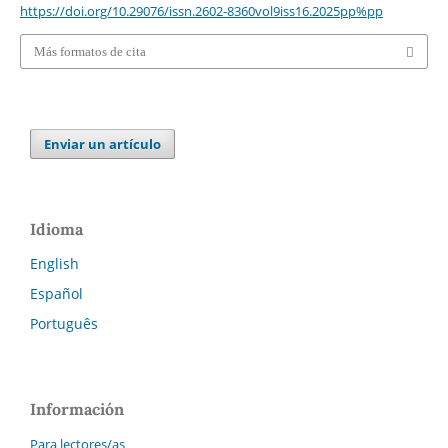
https://doi.org/10.29076/issn.2602-8360vol9iss16.2025pp%pp
Más formatos de cita
Enviar un artículo
Idioma
English
Español
Português
Información
Para lectores/as