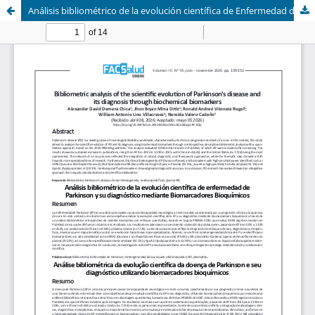
Análisis bibliométrico de la evolución científica de Enfermedad de Parkinson y su diagnóstico mediante Biomarcadores Bioquímicos