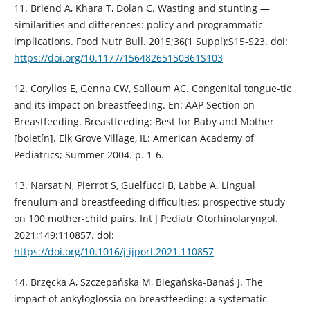
11. Briend A, Khara T, Dolan C. Wasting and stunting —
similarities and differences: policy and programmatic
implications. Food Nutr Bull. 2015;36(1 Suppl):S15-S23. doi:
https://doi.org/10.1177/15648265150361S103
12. Coryllos E, Genna CW, Salloum AC. Congenital tongue-tie
and its impact on breastfeeding. En: AAP Section on
Breastfeeding. Breastfeeding: Best for Baby and Mother
[boletín]. Elk Grove Village, IL: American Academy of
Pediatrics; Summer 2004. p. 1-6.
13. Narsat N, Pierrot S, Guelfucci B, Labbe A. Lingual
frenulum and breastfeeding difficulties: prospective study
on 100 mother-child pairs. Int J Pediatr Otorhinolaryngol.
2021;149:110857. doi:
https://doi.org/10.1016/j.ijporl.2021.110857
14. Brzęcka A, Szczepańska M, Biegańska-Banaś J. The
impact of ankyloglossia on breastfeeding: a systematic