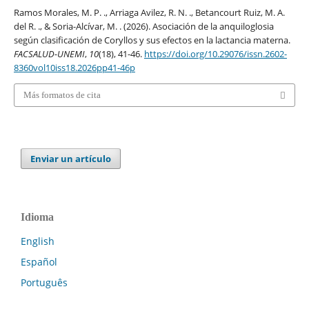
Ramos Morales, M. P. ., Arriaga Avilez, R. N. ., Betancourt Ruiz, M. A.
del R. ., & Soria-Alcívar, M. . (2026). Asociación de la anquiloglosia
según clasificación de Coryllos y sus efectos en la lactancia materna.
FACSALUD-UNEMI
,
10
(18), 41-46.
https://doi.org/10.29076/issn.2602-
8360vol10iss18.2026pp41-46p
Más formatos de cita
Enviar un artículo
Idioma
English
Español
Português