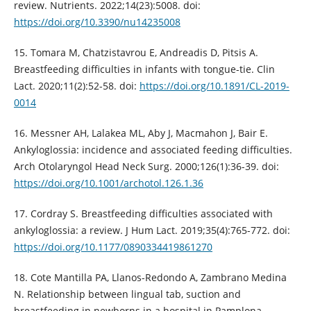
review. Nutrients. 2022;14(23):5008. doi:
https://doi.org/10.3390/nu14235008
15. Tomara M, Chatzistavrou E, Andreadis D, Pitsis A.
Breastfeeding difficulties in infants with tongue-tie. Clin
Lact. 2020;11(2):52-58. doi:
https://doi.org/10.1891/CL-2019-
0014
16. Messner AH, Lalakea ML, Aby J, Macmahon J, Bair E.
Ankyloglossia: incidence and associated feeding difficulties.
Arch Otolaryngol Head Neck Surg. 2000;126(1):36-39. doi:
https://doi.org/10.1001/archotol.126.1.36
17. Cordray S. Breastfeeding difficulties associated with
ankyloglossia: a review. J Hum Lact. 2019;35(4):765-772. doi:
https://doi.org/10.1177/0890334419861270
18. Cote Mantilla PA, Llanos-Redondo A, Zambrano Medina
N. Relationship between lingual tab, suction and
breastfeeding in newborns in a hospital in Pamplona