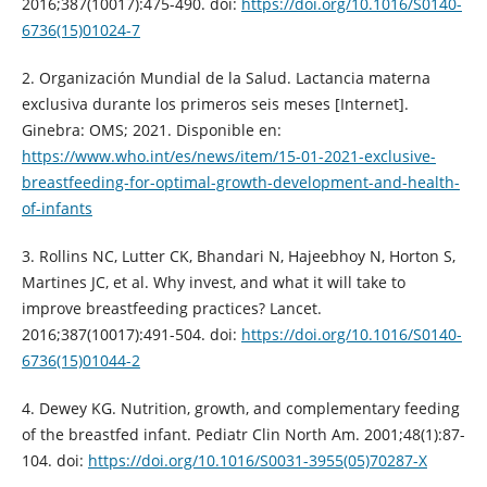
2016;387(10017):475-490. doi:
https://doi.org/10.1016/S0140-
6736(15)01024-7
2. Organización Mundial de la Salud. Lactancia materna
exclusiva durante los primeros seis meses [Internet].
Ginebra: OMS; 2021. Disponible en:
https://www.who.int/es/news/item/15-01-2021-exclusive-
breastfeeding-for-optimal-growth-development-and-health-
of-infants
3. Rollins NC, Lutter CK, Bhandari N, Hajeebhoy N, Horton S,
Martines JC, et al. Why invest, and what it will take to
improve breastfeeding practices? Lancet.
2016;387(10017):491-504. doi:
https://doi.org/10.1016/S0140-
6736(15)01044-2
4. Dewey KG. Nutrition, growth, and complementary feeding
of the breastfed infant. Pediatr Clin North Am. 2001;48(1):87-
104. doi:
https://doi.org/10.1016/S0031-3955(05)70287-X