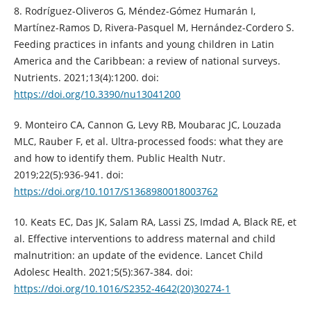
8. Rodríguez-Oliveros G, Méndez-Gómez Humarán I,
Martínez-Ramos D, Rivera-Pasquel M, Hernández-Cordero S.
Feeding practices in infants and young children in Latin
America and the Caribbean: a review of national surveys.
Nutrients. 2021;13(4):1200. doi:
https://doi.org/10.3390/nu13041200
9. Monteiro CA, Cannon G, Levy RB, Moubarac JC, Louzada
MLC, Rauber F, et al. Ultra-processed foods: what they are
and how to identify them. Public Health Nutr.
2019;22(5):936-941. doi:
https://doi.org/10.1017/S1368980018003762
10. Keats EC, Das JK, Salam RA, Lassi ZS, Imdad A, Black RE, et
al. Effective interventions to address maternal and child
malnutrition: an update of the evidence. Lancet Child
Adolesc Health. 2021;5(5):367-384. doi:
https://doi.org/10.1016/S2352-4642(20)30274-1