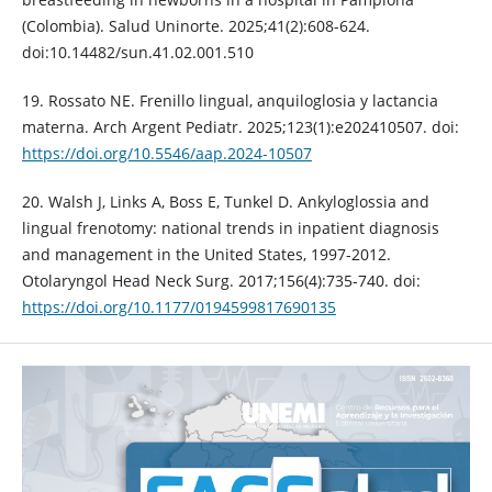
(Colombia). Salud Uninorte. 2025;41(2):608-624.
doi:10.14482/sun.41.02.001.510
19. Rossato NE. Frenillo lingual, anquiloglosia y lactancia
materna. Arch Argent Pediatr. 2025;123(1):e202410507. doi:
https://doi.org/10.5546/aap.2024-10507
20. Walsh J, Links A, Boss E, Tunkel D. Ankyloglossia and
lingual frenotomy: national trends in inpatient diagnosis
and management in the United States, 1997-2012.
Otolaryngol Head Neck Surg. 2017;156(4):735-740. doi:
https://doi.org/10.1177/0194599817690135