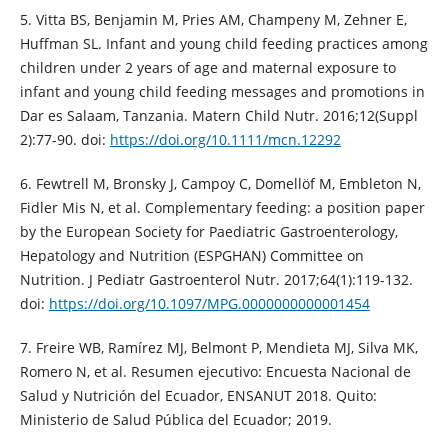
5. Vitta BS, Benjamin M, Pries AM, Champeny M, Zehner E,
Huffman SL. Infant and young child feeding practices among
children under 2 years of age and maternal exposure to
infant and young child feeding messages and promotions in
Dar es Salaam, Tanzania. Matern Child Nutr. 2016;12(Suppl
2):77-90. doi:
https://doi.org/10.1111/mcn.12292
6. Fewtrell M, Bronsky J, Campoy C, Domellöf M, Embleton N,
Fidler Mis N, et al. Complementary feeding: a position paper
by the European Society for Paediatric Gastroenterology,
Hepatology and Nutrition (ESPGHAN) Committee on
Nutrition. J Pediatr Gastroenterol Nutr. 2017;64(1):119-132.
doi:
https://doi.org/10.1097/MPG.0000000000001454
7. Freire WB, Ramírez MJ, Belmont P, Mendieta MJ, Silva MK,
Romero N, et al. Resumen ejecutivo: Encuesta Nacional de
Salud y Nutrición del Ecuador, ENSANUT 2018. Quito:
Ministerio de Salud Pública del Ecuador; 2019.