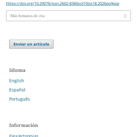
https://doi.org/10.29076/issn.2602-8360vol10iss18.2026pp%pp
Más formatos de cita
Enviar un artículo
Idioma
English
Español
Português
Información
Para lectores/as