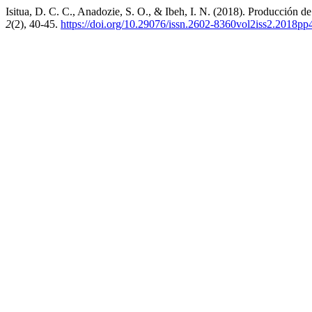
Isitua, D. C. C., Anadozie, S. O., & Ibeh, I. N. (2018). Producción de
2
(2), 40-45.
https://doi.org/10.29076/issn.2602-8360vol2iss2.2018pp