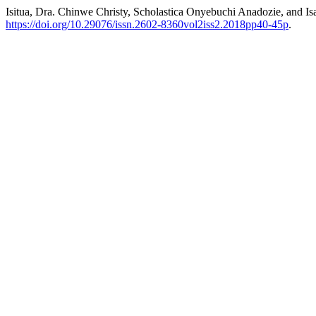
Isitua, Dra. Chinwe Christy, Scholastica Onyebuchi Anadozie, and I
https://doi.org/10.29076/issn.2602-8360vol2iss2.2018pp40-45p
.