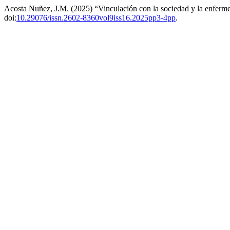
Acosta Nuñez, J.M. (2025) “Vinculación con la sociedad y la enferme
doi:
10.29076/issn.2602-8360vol9iss16.2025pp3-4pp
.