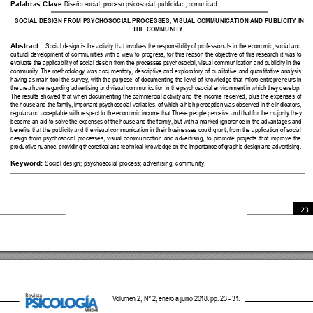
Palabras Clave:
Diseño social; proceso psicosocial; publicidad; comunidad.
SOCIAL DESIGN FROM PSYCHOSOCIAL
 PROCESSES, VISUAL COMMUNICA
TION 
AND PUBLICITY IN
THE COMMUNITY
Abstract:
 : Social design is the activity that involves the responsibility of professionals in the economic, social and 
cultural development of communities with a view to progress, for this reason the objective of this research it was to 
evaluate the applicability of social design from the processes psychosocial, visual communication and publicity in the 
community
. 
The methodology was documentary
, descriptive and exploratory of qualitative and quantitative analysis 
having as main tool the survey
, with the purpose of documenting the level of knowledge that micro entrepreneurs in 
the area have regarding advertising and visual communication in the psychosocial environment in which they develop. 
The results showed that when documenting the commercial activity and the income received, plus the expenses of 
the house and the family
, important psychosocial variables, of which a high perception was observed in the indicators, 
regular and acceptable with respect to the economic income that These people perceive and that for the majority they 
become an aid to solve the expenses of the house and the family
, but with a marked ignorance in the advantages and 
benets that the publicity and the visual communication in their businesses could grant, from the application 
of social 
design from psychosocial processes, visual communication and advertising, to promote projects that improve the 
productive nuance, providing theoretical and technical knowledge on the importance of graphic design and advertising.
Keyword:
 Social design; psychosocial process; advertising; community
.
23
V
olumen 2, N° 2, enero a junio 2018. pp. 23 - 31.