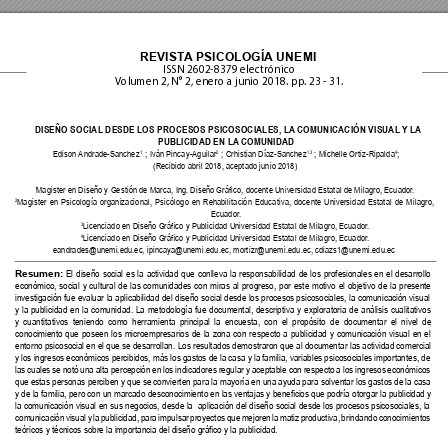
REVIST
A
 PSICOLOGÍA
 UNEMI 
ISSN 2602-8379 electrónico
V
olumen 2, N° 2, enero a junio 2018. pp
. 23 - 31.
DISEÑO SOCIAL DESDE LOS PROCESOS PSICOSOCIALES, LA
 COMUNICACIÓN VISUAL 
Y LA
PUBLICIDAD EN LA
 COMUNIDAD
Edison Andrade-Sanchez
 ; Iván Pincay-Aguilar
 ; Crhistian Díaz-Sanchez
 ; Michelle Ortiz-Ripalda
;
1
2
13
4
(Recibido abril 2018, aceptado junio 2018)
Magister en Diseño y Gestión de Marca, Ing. Diseño Gráfico, docente Universidad Estatal de Milagro, Ecuador
.
1
Magister en Psicología organizacional, Psicólogo en Rehabilitación Educativa, docente Universidad Estatal de Milagro, 
2
Ecuador
.
Licenciado en Diseño Gráfico y Publicidad Universidad Estatal de Milagro, Ecuador
.
3
Licenciado en Diseño Gráfico y Publicidad Universidad Estatal de Milagro, Ecuador
.
4
eandrades@unemi.edu.ec, ipincaya@unemi.edu.ec, mortizr@unemi.edu.ec, cdiazs1@unemi.edu.ec
Resumen:
 El diseño social es la actividad que conlleva la responsabilidad de los profesionales en el desarrollo 
económico, social y cultural de las comunidades con miras al progreso, por este motivo el objetivo de la presente 
investigación fue evaluar la aplicabilidad del diseño social desde los procesos psicosociales, la comunicación visual 
y la publicidad en la comunidad. La metodología fue documental, descriptiva y exploratoria de análisis cualitativos 
y cuantitativos teniendo como herramienta principal la encuesta, con el propósito de documentar el nivel de 
conocimiento que poseen los microempresarios de la zona con respecto a publicidad y comunicación visual en el 
entorno psicosocial en el que se desarrollan. Los resultados demostraron que al documentar las actividad comercial 
y los ingresos económicos percibidos, más los gastos de la casa y la familia, variables psicosociales importantes, de 
las cuales se notó una alta percepción en los indicadores regular y aceptable con respecto a los ingresos económicos 
que estas personas perciben y que se convierten para la mayoría en una ayuda para solventar los gastos de la casa 
y de la familia, pero con un marcado desconocimiento en las ventajas y benecios que podría otorgar la publicidad y 
la comunicación visual en sus negocios, desde la  aplicación del diseño social desde los procesos psicosociales, la 
comunicación visual y la publicidad, para impulsar proyectos que mejoren la matiz productiva, brindando conocimientos 
teóricos y técnicos sobre la importancia del diseño gráco y la publicidad.