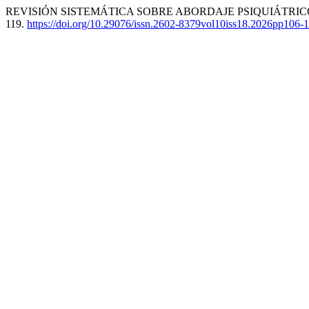
REVISIÓN SISTEMÁTICA SOBRE ABORDAJE PSIQUIÁTRICO
119.
https://doi.org/10.29076/issn.2602-8379vol10iss18.2026pp106-