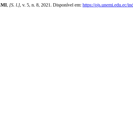
EMI
,
[S. l.]
, v. 5, n. 8, 2021. Disponível em:
https://ojs.unemi.edu.ec/i