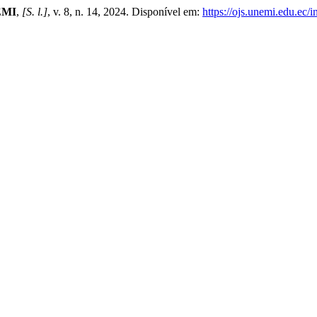
EMI
,
[S. l.]
, v. 8, n. 14, 2024. Disponível em:
https://ojs.unemi.edu.ec/