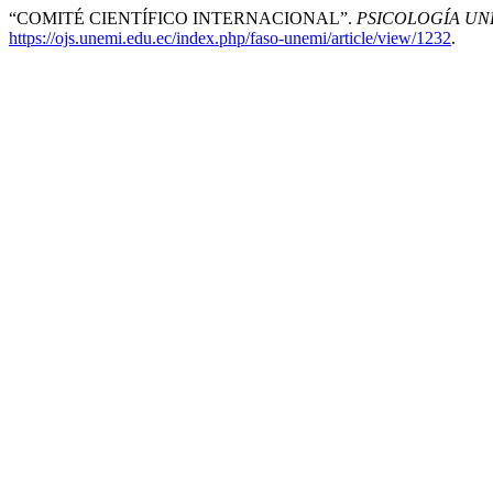
“COMITÉ CIENTÍFICO INTERNACIONAL”.
PSICOLOGÍA UN
https://ojs.unemi.edu.ec/index.php/faso-unemi/article/view/1232
.