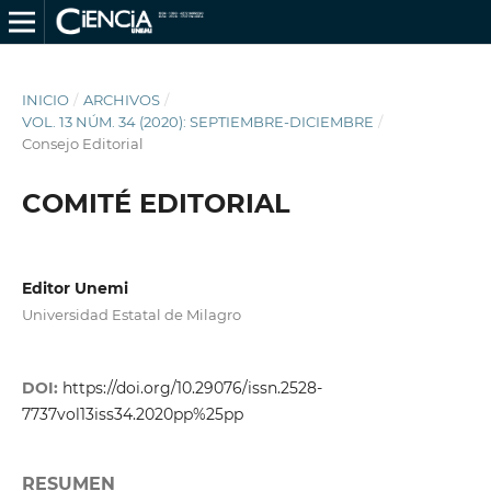
INICIO
/
ARCHIVOS
/
VOL. 13 NÚM. 34 (2020): SEPTIEMBRE-DICIEMBRE
/
Consejo Editorial
COMITÉ EDITORIAL
Editor Unemi
Universidad Estatal de Milagro
DOI:
https://doi.org/10.29076/issn.2528-
7737vol13iss34.2020pp%25pp
RESUMEN