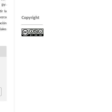
C BY-
ir la
ozca
Copyright
ación
iales
p