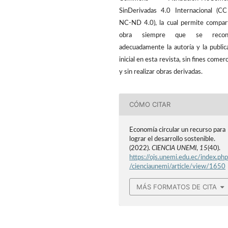
SinDerivadas 4.0 Internacional (C
NC-ND 4.0), la cual permite compart
obra siempre que se recon
adecuadamente la autoría y la public
inicial en esta revista, sin fines comerc
y sin realizar obras derivadas.
CÓMO CITAR
Economía circular un recurso para
lograr el desarrollo sostenible.
(2022).
CIENCIA UNEMI
,
15
(40).
https://ojs.unemi.edu.ec/index.ph
/cienciaunemi/article/view/1650
MÁS FORMATOS DE CITA