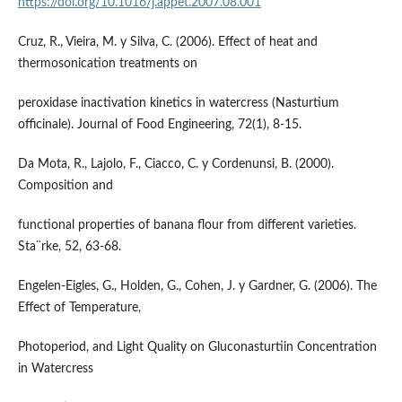
https://doi.org/10.1016/j.appet.2007.08.001
Cruz, R., Vieira, M. y Silva, C. (2006). Effect of heat and
thermosonication treatments on
peroxidase inactivation kinetics in watercress (Nasturtium
officinale). Journal of Food Engineering, 72(1), 8-15.
Da Mota, R., Lajolo, F., Ciacco, C. y Cordenunsi, B. (2000).
Composition and
functional properties of banana flour from different varieties.
Sta¨rke, 52, 63-68.
Engelen-Eigles, G., Holden, G., Cohen, J. y Gardner, G. (2006). The
Effect of Temperature,
Photoperiod, and Light Quality on Gluconasturtiin Concentration
in Watercress