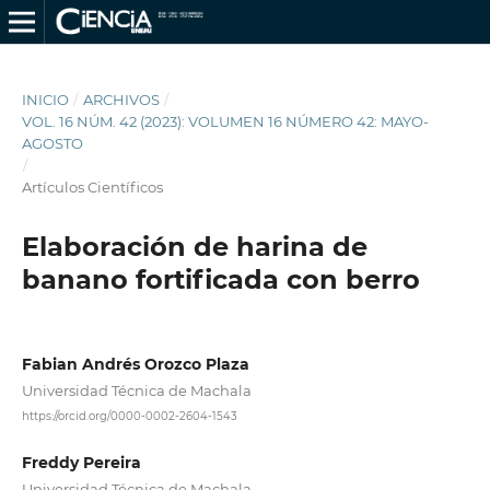
INICIO
/
ARCHIVOS
/
VOL. 16 NÚM. 42 (2023): VOLUMEN 16 NÚMERO 42: MAYO-
AGOSTO
/
Artículos Científicos
Elaboración de harina de
banano fortificada con berro
Fabian Andrés Orozco Plaza
Universidad Técnica de Machala
https://orcid.org/0000-0002-2604-1543
Freddy Pereira
Universidad Técnica de Machala