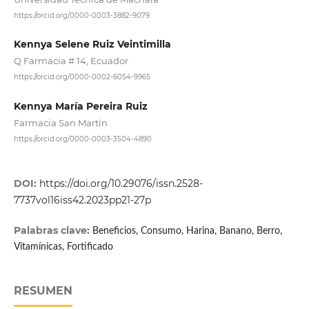
https://orcid.org/0000-0003-3882-9079
Kennya Selene Ruiz Veintimilla
Q Farmacia # 14, Ecuador
https://orcid.org/0000-0002-6054-9965
Kennya María Pereira Ruiz
Farmacia San Martín
https://orcid.org/0000-0003-3504-4890
DOI:
https://doi.org/10.29076/issn.2528-
7737vol16iss42.2023pp21-27p
Palabras clave:
Beneficios, Consumo, Harina, Banano, Berro,
Vitamínicas, Fortificado
RESUMEN