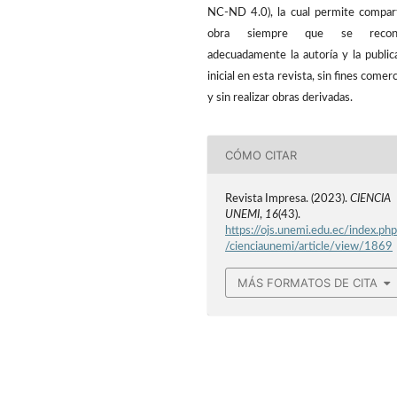
NC-ND 4.0), la cual permite compart
obra siempre que se recon
adecuadamente la autoría y la public
inicial en esta revista, sin fines comerc
y sin realizar obras derivadas.
CÓMO CITAR
Revista Impresa. (2023).
CIENCIA
UNEMI
,
16
(43).
https://ojs.unemi.edu.ec/index.ph
/cienciaunemi/article/view/1869
MÁS FORMATOS DE CITA