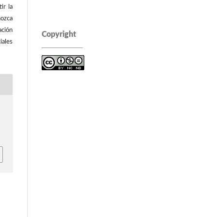
ir la
ozca
ación
Copyright
iales
p