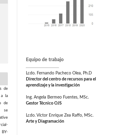
Equipo de trabajo
Lcdo. Fernando Pacheco Olea, Ph.D
Director del centro de recursos para el
aprendizaje y la investigación
os de
 a la
Ing. Angela Bermeo Fuentes, MSc.
Gestor Técnico OJS
o de
os se
Lcdo. Víctor Enrique Zea Raffo, MSc.
tive
Arte y Diagramación
ial-
C BY-