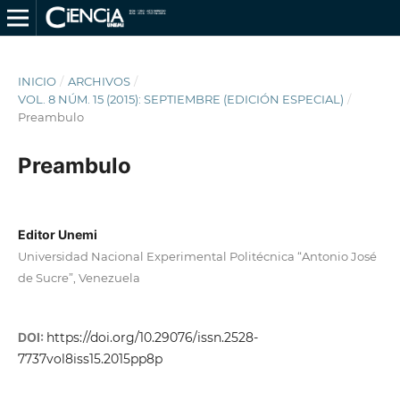
INICIO
/
ARCHIVOS
/
VOL. 8 NÚM. 15 (2015): SEPTIEMBRE (EDICIÓN ESPECIAL)
/
Preambulo
Preambulo
Editor Unemi
Universidad Nacional Experimental Politécnica “Antonio José
de Sucre”, Venezuela
DOI:
https://doi.org/10.29076/issn.2528-
7737vol8iss15.2015pp8p