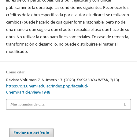
libres de compartir, copiar, distribuir, ejecutar y comunicar
públicamente la obra bajo las condiciones siguientes: Reconocer los
créditos de la obra especificada por el autor e indicar si se realizaron
cambios (puede hacerlo de cualquier forma razonable, pero no de
una manera que sugiera que el autor respalda el uso que hace de su
obra. No utilizar la obra para fines comerciales. En caso de remezcla,
transformación o desarrollo, no puede distribuirse el material
modificado.
Cómo citar
Revista Volumen 7, Número 13. (2023).
FACSALUD-UNEMI
,
7
(13).
https://ojs.unemi.edu.ec/index.php/facsalud-
unemi/article/view/1948
Más formatos de cita
Enviar un artículo