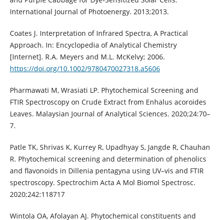
International Journal of Photoenergy. 2013;2013.
Coates J. Interpretation of Infrared Spectra, A Practical
Approach. In: Encyclopedia of Analytical Chemistry
[Internet]. R.A. Meyers and M.L. McKelvy; 2006.
https://doi.org/10.1002/9780470027318.a5606
Pharmawati M, Wrasiati LP. Phytochemical Screening and
FTIR Spectroscopy on Crude Extract from Enhalus acoroides
Leaves. Malaysian Journal of Analytical Sciences. 2020;24:70–
7.
Patle TK, Shrivas K, Kurrey R, Upadhyay S, Jangde R, Chauhan
R. Phytochemical screening and determination of phenolics
and flavonoids in Dillenia pentagyna using UV–vis and FTIR
spectroscopy. Spectrochim Acta A Mol Biomol Spectrosc.
2020;242:118717
Wintola OA, Afolayan AJ. Phytochemical constituents and