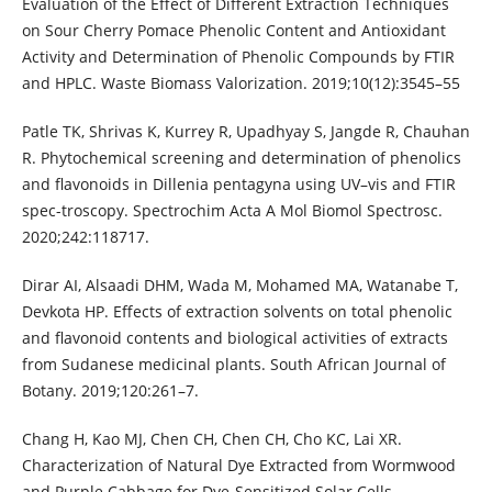
Evaluation of the Effect of Different Extraction Techniques
on Sour Cherry Pomace Phenolic Content and Antioxidant
Activity and Determination of Phenolic Compounds by FTIR
and HPLC. Waste Biomass Valorization. 2019;10(12):3545–55
Patle TK, Shrivas K, Kurrey R, Upadhyay S, Jangde R, Chauhan
R. Phytochemical screening and determination of phenolics
and flavonoids in Dillenia pentagyna using UV–vis and FTIR
spec-troscopy. Spectrochim Acta A Mol Biomol Spectrosc.
2020;242:118717.
Dirar AI, Alsaadi DHM, Wada M, Mohamed MA, Watanabe T,
Devkota HP. Effects of extraction solvents on total phenolic
and flavonoid contents and biological activities of extracts
from Sudanese medicinal plants. South African Journal of
Botany. 2019;120:261–7.
Chang H, Kao MJ, Chen CH, Chen CH, Cho KC, Lai XR.
Characterization of Natural Dye Extracted from Wormwood
and Purple Cabbage for Dye-Sensitized Solar Cells.