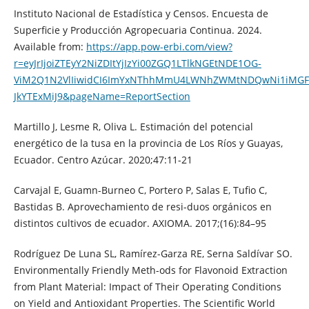
Instituto Nacional de Estadística y Censos. Encuesta de
Superficie y Producción Agropecuaria Continua. 2024.
Available from:
https://app.pow-erbi.com/view?
r=eyJrIjoiZTEyY2NiZDItYjIzYi00ZGQ1LTlkNGEtNDE1OG-
ViM2Q1N2VlIiwidCI6ImYxNThhMmU4LWNhZWMtNDQwNi1iMGF
JkYTExMiJ9&pageName=ReportSection
Martillo J, Lesme R, Oliva L. Estimación del potencial
energético de la tusa en la provincia de Los Ríos y Guayas,
Ecuador. Centro Azúcar. 2020;47:11-21
Carvajal E, Guamn-Burneo C, Portero P, Salas E, Tufio C,
Bastidas B. Aprovechamiento de resi-duos orgánicos en
distintos cultivos de ecuador. AXIOMA. 2017;(16):84–95
Rodríguez De Luna SL, Ramírez-Garza RE, Serna Saldívar SO.
Environmentally Friendly Meth-ods for Flavonoid Extraction
from Plant Material: Impact of Their Operating Conditions
on Yield and Antioxidant Properties. The Scientific World