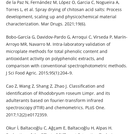
de la Paz N, Fernández M, López O, Garcia C, Nogueira A,
Torres L, et al. Spray drying of chitosan acid salts: Process
development, scaling up and physicochemical material
characterization. Mar Drugs. 2021;19(6).
Bobo-García G, Davidov-Pardo G, Arroqui C, Vírseda P, Marín-
Arroyo MR, Navarro M. Intra-laboratory validation of
microplate methods for total phenolic content and
antioxidant activity on polyphenolic extracts, and
comparison with conventional spectrophotometric methods.
J Sci Food Agric. 2015;95(1):204–9.
Cao Z, Wang Z, Shang Z, Zhao J. Classification and
identification of Rhodobryum roseum Limpr. and its
adulterants based on fourier-transform infrared
spectroscopy (FTIR) and chemometrics. PLoS One.
2017;12(2):e0172359.
Okur İ, Baltacıoğlu C, Ağçam E, Baltacıoğlu H, Alpas H.