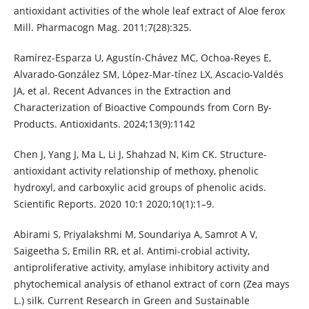
antioxidant activities of the whole leaf extract of Aloe ferox
Mill. Pharmacogn Mag. 2011;7(28):325.
Ramírez-Esparza U, Agustín-Chávez MC, Ochoa-Reyes E,
Alvarado-González SM, López-Mar-tínez LX, Ascacio-Valdés
JA, et al. Recent Advances in the Extraction and
Characterization of Bioactive Compounds from Corn By-
Products. Antioxidants. 2024;13(9):1142
Chen J, Yang J, Ma L, Li J, Shahzad N, Kim CK. Structure-
antioxidant activity relationship of methoxy, phenolic
hydroxyl, and carboxylic acid groups of phenolic acids.
Scientific Reports. 2020 10:1 2020;10(1):1–9.
Abirami S, Priyalakshmi M, Soundariya A, Samrot A V,
Saigeetha S, Emilin RR, et al. Antimi-crobial activity,
antiproliferative activity, amylase inhibitory activity and
phytochemical analysis of ethanol extract of corn (Zea mays
L.) silk. Current Research in Green and Sustainable