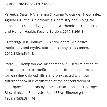
Journal. 2020;2020(1):6792069
Pareek S, Sagar NA, Sharma S, Kumar V, Agarwal T, González-
Aguilar GA, et al. Chlorophylls: Chemistry and Biological
Functions. Fruit and Vegetable Phytochemicals: Chemistry
and Human Health: Second Edition. 2017;1:269–84
Gutteridge JMC, Halliwell B. Antioxidants: Molecules,
medicines, and myths. Biochem Biophys Res Commun.
2010;393(4):561–4.
Porra RJ, Thompson WA, Kriedemann PE. Determination of
accurate extinction coefficients and simultaneous equations
for assaying chlorophylls a and b extracted with four
different solvents: verification of the concentration of
chlorophyll standards by atomic absorption spectroscopy.
Bi-ochimica et Biophysica Acta (BBA) - Bioenergetics.
1989;975(3):384–94