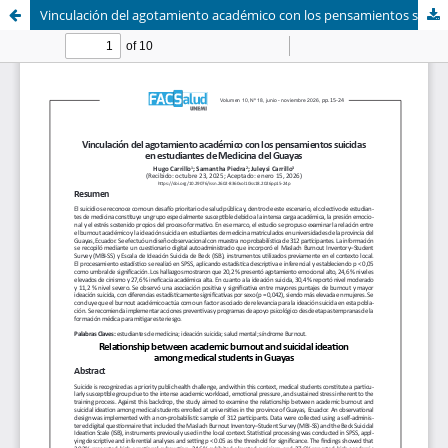
Vinculación del agotamiento académico con los pensamientos suicidas en estudiantes de Medicina del Guayas