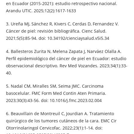
en Ecuador (2015-2021): estudio retrospectivo nacional.
Arandu UTIC. 2025;12(2):1617-1633
3. Ureña MJ, Sánchez R, Kivers C, Cerdas D, Fernandez V.
Cáncer de piel: revisión bibliográfica. Cienc Salud.
2021;5(5):85-94. doi: 10.34192/cienciaysalud.v5i5.34
4. Ballesteros Zurita N, Melena Zapata J, Narváez Olalla A.
Perfil epidemiológico del cáncer de piel en Ecuador: estudio
observacional descriptivo. Rev Med Vozandes. 2023;34(1):33-
40.
5. Nadal CM, Miralles SM, Seima JMC. Carcinoma
basocelular. FMC Form Med Contin Aten Primaria.
2023;30(3):43-56. doi: 10.1016/j.fmc.2023.02.004
6. Beauvillain de Montreuil C, Jourdian A. Tratamiento
quirúrgico de los tumores cutáneos de la cara. EMC Cir
Otorrinolaringol Cervicofac. 2022;23(1):1-14. doi: