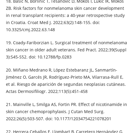
18. Basic N, Borlinić T, Tesanovic D, Mokos I, Lukic IK, Mokos
ZB. Risk factors for nonmelanoma skin cancer development
in renal transplant recipients: a 40-year retrospective study
in Croatia. Croat Med J. 2022;63(2):148-155. doi:
10.3325/cmj.2022.63.148
19. Coady-Fariborzian L. Surgical treatment of nonmelanoma
skin cancer in older adult veterans. Fed Pract. 2022;39(Suppl
3):S45-S52. doi: 10.12788/fp.0283
20. Miñano Medrano R, López Estebaranz JL, Sanmartín-
Jiménez O, Garcés JR, Rodríguez-Prieto MA, Vilarrasa-Rull E,
et al. Riesgo de aparición de segundas neoplasias cutáneas.
Actas Dermosifiliogr. 2022;113(5):451-458
21. Mainville L, Smilga AS, Fortin PR. Effect of nicotinamide in
skin cancer chemoprophylaxis. J Cutan Med Surg.
2022;26(5):503-507. doi: 10.1177/12034754221078201
22. Herrera Ceballos E, Llombart B, Carretero Hernández G