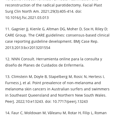
reconstruction of the radical parotidectomy. Facial Plast
Surg Clin North Am. 2021;29(3):405-414. doi:
10.1016/j.fsc.2021.03.013
11. Gagnier JJ, Kienle G, Altman DG, Moher D, Sox H, Riley D;
CARE Group. The CARE guidelines: consensus-based clinical
case reporting guideline development. BMJ Case Rep.
2013;2013:bcr2013201554
12. NNN Consult. Herramienta online para la consulta y
diseño de Planes de Cuidados de Enfermería.
13. Climstein M, Doyle B, Stapelberg M, Rosic N, Hertess I,
Furness J, et al. Point prevalence of non-melanoma and
melanoma skin cancers in Australian surfers and swimmers
in Southeast Queensland and Northern New South Wales.
PeerJ. 2022;10:e13243. doi: 10.7717/peerj.13243
14. Faur C, Moldovan M, Văleanu M, Rotar H, Filip L, Roman