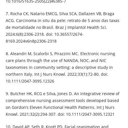
10.1016/S1635-2505(22)46385-7
7. Rocha CK, Natario EMCG, Silva SCA, Dallazen VB, Braga
ACG. Carcinoma in situ da pele: retrato de 5 anos das taxas
de mortalidade no Brasil. Braz J Implantol Health Sci.
2024;6(8):2306-2318. doi: 10.36557/2674-
8169.2024v6n8p2306-2318
8. Aleandri M, Scalorbi S, Pirazzini MC. Electronic nursing
care plans through the use of NANDA, NOC, and NIC
taxonomies in community setting: a descriptive study in
northern Italy. Int J Nurs Knowl. 2022;33(1):72-80. doi:
10.1111/2047-3095.12326
9. Butcher HK, RCG e Silva, Jones D. An integrative review of
comprehensive nursing assessment tools developed based
on Gordon’s Eleven Functional Health Patterns. Int J Nurs
Knowl. 2021;32(2):294-307. doi: 10.1111/2047-3095.12321
10. David AP, Seth R, Knott PD. Facial reanimation and