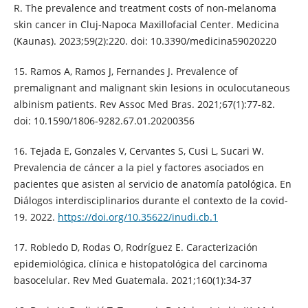
R. The prevalence and treatment costs of non-melanoma
skin cancer in Cluj-Napoca Maxillofacial Center. Medicina
(Kaunas). 2023;59(2):220. doi: 10.3390/medicina59020220
15. Ramos A, Ramos J, Fernandes J. Prevalence of
premalignant and malignant skin lesions in oculocutaneous
albinism patients. Rev Assoc Med Bras. 2021;67(1):77-82.
doi: 10.1590/1806-9282.67.01.20200356
16. Tejada E, Gonzales V, Cervantes S, Cusi L, Sucari W.
Prevalencia de cáncer a la piel y factores asociados en
pacientes que asisten al servicio de anatomía patológica. En
Diálogos interdisciplinarios durante el contexto de la covid-
19. 2022.
https://doi.org/10.35622/inudi.cb.1
17. Robledo D, Rodas O, Rodríguez E. Caracterización
epidemiológica, clínica e histopatológica del carcinoma
basocelular. Rev Med Guatemala. 2021;160(1):34-37