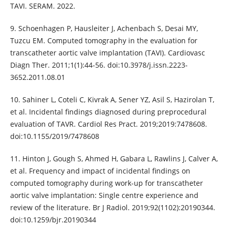
TAVI. SERAM. 2022.
9. Schoenhagen P, Hausleiter J, Achenbach S, Desai MY,
Tuzcu EM. Computed tomography in the evaluation for
transcatheter aortic valve implantation (TAVI). Cardiovasc
Diagn Ther. 2011;1(1):44-56. doi:10.3978/j.issn.2223-
3652.2011.08.01
10. Sahiner L, Coteli C, Kivrak A, Sener YZ, Asil S, Hazirolan T,
et al. Incidental findings diagnosed during preprocedural
evaluation of TAVR. Cardiol Res Pract. 2019;2019:7478608.
doi:10.1155/2019/7478608
11. Hinton J, Gough S, Ahmed H, Gabara L, Rawlins J, Calver A,
et al. Frequency and impact of incidental findings on
computed tomography during work-up for transcatheter
aortic valve implantation: Single centre experience and
review of the literature. Br J Radiol. 2019;92(1102):20190344.
doi:10.1259/bjr.20190344