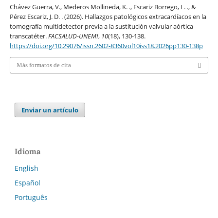
Chávez Guerra, V., Mederos Mollineda, K. ., Escariz Borrego, L. ., &
Pérez Escariz, J. D. . (2026). Hallazgos patológicos extracardíacos en la
tomografía multidetector previa a la sustitución valvular aórtica
transcatéter.
FACSALUD-UNEMI
,
10
(18), 130-138.
https://doi.org/10.29076/issn.2602-8360vol10iss18.2026pp130-138p
Más formatos de cita
Enviar un artículo
Idioma
English
Español
Português