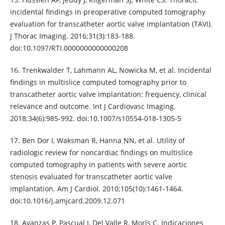
incidental findings in preoperative computed tomography
evaluation for transcatheter aortic valve implantation (TAVI).
J Thorac Imaging. 2016;31(3):183-188.
doi:10.1097/RTI.0000000000000208
16. Trenkwalder T, Lahmann AL, Nowicka M, et al. Incidental
findings in multislice computed tomography prior to
transcatheter aortic valve implantation: frequency, clinical
relevance and outcome. Int J Cardiovasc Imaging.
2018;34(6):985-992. doi:10.1007/s10554-018-1305-5
17. Ben Dor I, Waksman R, Hanna NN, et al. Utility of
radiologic review for noncardiac findings on multislice
computed tomography in patients with severe aortic
stenosis evaluated for transcatheter aortic valve
implantation. Am J Cardiol. 2010;105(10):1461-1464.
doi:10.1016/j.amjcard.2009.12.071
18. Avanzas P, Pascual I, Del Valle R, Morís C. Indicaciones