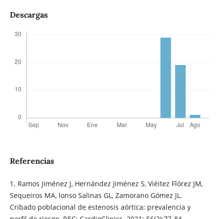
Descargas
Referencias
1. Ramos Jiménez J, Hernández Jiménez S, Viéitez Flórez JM,
Sequeiros MA, lonso Salinas GL, Zamorano Gómez JL.
Cribado poblacional de estenosis aórtica: prevalencia y
perfil de riesgo. REC: CardioClinics. 2021; 56(2):77-84.