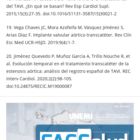
del TAVI. ¿En qué se basan? Rev Esp Cardiol Supl.
2015;15(3):27-35. doi:10.1016/S1131-3587(15)30021-2
19. Vega Chaves JC, Mora Azofeifa M, Vásquez Jiménez S,
Arias Díaz F. Implante valvular aórtico transcatéter. Rev Clín
Esc Med UCR-HSJD. 2019;9(4):1-7.
20. Jiménez Quevedo P, Muñoz García A, Trillo Nouche R, et
al. Evolución temporal en el tratamiento transcatéter de la
estenosis aórtica: análisis del registro español de TAVI. REC
Interv Cardiol. 2020;2(2):98-105.
doi:10.24875/RECIC.M19000087