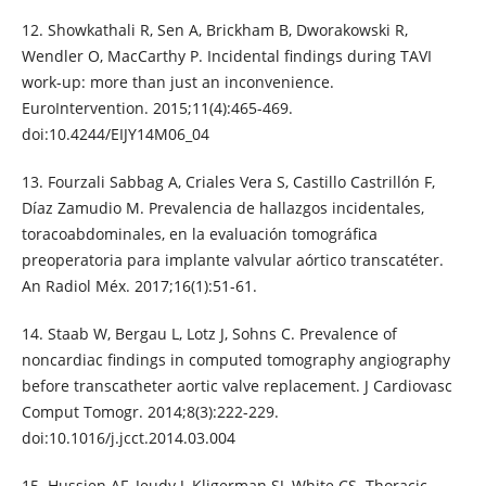
12. Showkathali R, Sen A, Brickham B, Dworakowski R,
Wendler O, MacCarthy P. Incidental findings during TAVI
work-up: more than just an inconvenience.
EuroIntervention. 2015;11(4):465-469.
doi:10.4244/EIJY14M06_04
13. Fourzali Sabbag A, Criales Vera S, Castillo Castrillón F,
Díaz Zamudio M. Prevalencia de hallazgos incidentales,
toracoabdominales, en la evaluación tomográfica
preoperatoria para implante valvular aórtico transcatéter.
An Radiol Méx. 2017;16(1):51-61.
14. Staab W, Bergau L, Lotz J, Sohns C. Prevalence of
noncardiac findings in computed tomography angiography
before transcatheter aortic valve replacement. J Cardiovasc
Comput Tomogr. 2014;8(3):222-229.
doi:10.1016/j.jcct.2014.03.004
15. Hussien AF, Jeudy J, Kligerman SJ, White CS. Thoracic