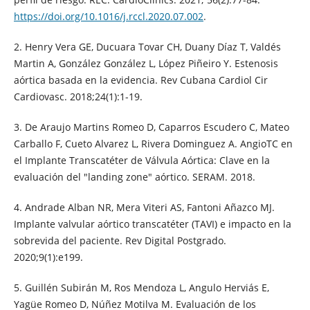
https://doi.org/10.1016/j.rccl.2020.07.002
.
2. Henry Vera GE, Ducuara Tovar CH, Duany Díaz T, Valdés
Martin A, González González L, López Piñeiro Y. Estenosis
aórtica basada en la evidencia. Rev Cubana Cardiol Cir
Cardiovasc. 2018;24(1):1-19.
3. De Araujo Martins Romeo D, Caparros Escudero C, Mateo
Carballo F, Cueto Alvarez L, Rivera Dominguez A. AngioTC en
el Implante Transcatéter de Válvula Aórtica: Clave en la
evaluación del "landing zone" aórtico. SERAM. 2018.
4. Andrade Alban NR, Mera Viteri AS, Fantoni Añazco MJ.
Implante valvular aórtico transcatéter (TAVI) e impacto en la
sobrevida del paciente. Rev Digital Postgrado.
2020;9(1):e199.
5. Guillén Subirán M, Ros Mendoza L, Angulo Herviás E,
Yagüe Romeo D, Núñez Motilva M. Evaluación de los