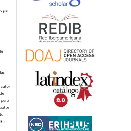
logía
de
y
las
l autor
ede
, pero
 autor
No
 En