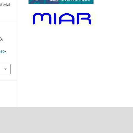
terial
ÍA
aso-