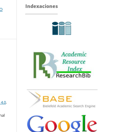
Indexaciones
IO
 4.0
.
nal