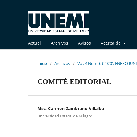
Actual
Archivos
Avisos
Acerca de
Inicio
/
Archivos
/
Vol. 4 Núm. 6 (2020): ENERO-JUN
COMITÉ EDITORIAL
Msc. Carmen Zambrano Villalba
Universidad Estatal de Milagro