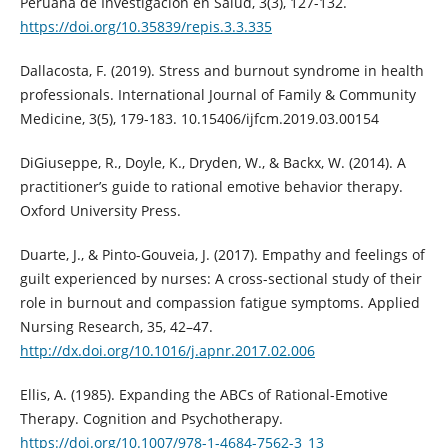
Peruana de Investigación en Salud, 3(3), 127-132.
https://doi.org/10.35839/repis.3.3.335
Dallacosta, F. (2019). Stress and burnout syndrome in health
professionals. International Journal of Family & Community
Medicine, 3(5), 179-183. 10.15406/ijfcm.2019.03.00154
DiGiuseppe, R., Doyle, K., Dryden, W., & Backx, W. (2014). A
practitioner’s guide to rational emotive behavior therapy.
Oxford University Press.
Duarte, J., & Pinto-Gouveia, J. (2017). Empathy and feelings of
guilt experienced by nurses: A cross-sectional study of their
role in burnout and compassion fatigue symptoms. Applied
Nursing Research, 35, 42–47.
http://dx.doi.org/10.1016/j.apnr.2017.02.006
Ellis, A. (1985). Expanding the ABCs of Rational-Emotive
Therapy. Cognition and Psychotherapy.
https://doi.org/10.1007/978-1-4684-7562-3_13