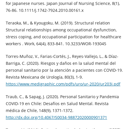
for Japanese nurses. Japan Journal of Nursing Science, 8(1),
76-86. 10.1111/j.1742-7924.2010.00161.x
Teraoka, M., & Kyougoku, M. (2019). Structural relation
Structural relationships among occupational dysfunction,
stress coping, and occupational participation for healthcare
workers . Work, 64(4), 833-841. 10.3233/WOR-193045
Torres-Muñoz, V., Farias-Cortés, J., Reyes-Vallejo, L., & Díaz-
Barriga, C. (2020). Riesgos y daños en la salud mental del
personal sanitario por la atención a pacientes con COVID-19.
Revista Mexicana de Urología, 80(3), 1-9.
https://www.medigraphic.com/pdfs/uro/ur-2020/ur203i.pdf
Traub, C., & Sapag, J. (2020). Personal Sanitario y Pandemia
COVID-19 en Chile: Desafíos en Salud Mental. Revista
médica de Chile, 148(9), 1371-1372.
http://dx.doi.org/10.4067/S0034-98872020000901371