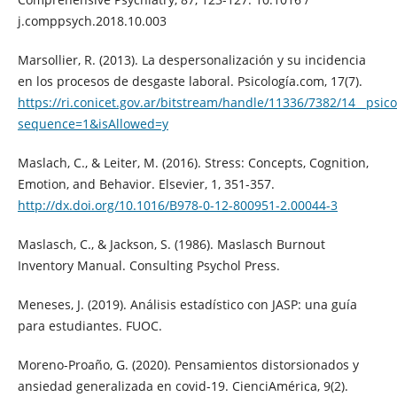
j.comppsych.2018.10.003
Marsollier, R. (2013). La despersonalización y su incidencia
en los procesos de desgaste laboral. Psicología.com, 17(7).
https://ri.conicet.gov.ar/bitstream/handle/11336/7382/14__psi
sequence=1&isAllowed=y
Maslach, C., & Leiter, M. (2016). Stress: Concepts, Cognition,
Emotion, and Behavior. Elsevier, 1, 351-357.
http://dx.doi.org/10.1016/B978-0-12-800951-2.00044-3
Maslasch, C., & Jackson, S. (1986). Maslasch Burnout
Inventory Manual. Consulting Psychol Press.
Meneses, J. (2019). Análisis estadístico con JASP: una guía
para estudiantes. FUOC.
Moreno-Proaño, G. (2020). Pensamientos distorsionados y
ansiedad generalizada en covid-19. CienciAmérica, 9(2).