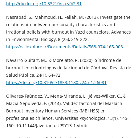
http://dx.doi.org/10.33210/ca.v9i2.31
Nasrabad, S., Mahmoud, H., Fallah, M. (2013). Investigate the
relationship between personality characteristics and
irrational beliefs with burnout in Yazd counselors. Advances
in Envionmental Biology, 8 (25), 219-222.
https://sciexplore.ir/Documents/Details/568-974-165-903
Navarro-Guitart, M., & Morelatto, R. (2020). Síndrome de
burnout en odontólogos de la ciudad de Córdova. Revista de
Salud Pública, 24(1), 64–72.
https://doi.org/10.31052/1853.1180.v24.n1.26081
Olivares-Faúndez, V., Mena-Miranda, L., Jélvez-Wilker, C., &
Macía-Sepúlveda, F. (2014). Validez factorial del Maslach
Burnout Inventory Human Services (MBI HSS) en
profesionales chilenos. Universitas Psychologica, 13(1), 145-
160. 10.11144/Javeriana.UPSY13-1.vfmb