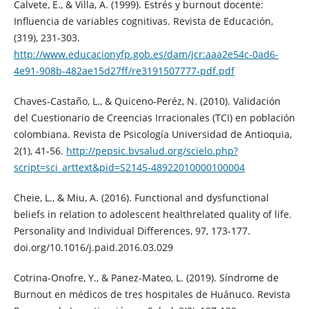
Calvete, E., & Villa, A. (1999). Estrés y burnout docente:
Influencia de variables cognitivas. Revista de Educación,
(319), 231-303.
http://www.educacionyfp.gob.es/dam/jcr:aaa2e54c-0ad6-
4e91-908b-482ae15d27ff/re3191507777-pdf.pdf
Chaves-Castaño, L., & Quiceno-Peréz, N. (2010). Validación
del Cuestionario de Creencias Irracionales (TCI) en población
colombiana. Revista de Psicología Universidad de Antioquia,
2(1), 41-56.
http://pepsic.bvsalud.org/scielo.php?
script=sci_arttext&pid=S2145-48922010000100004
Cheie, L., & Miu, A. (2016). Functional and dysfunctional
beliefs in relation to adolescent healthrelated quality of life.
Personality and Individual Differences, 97, 173-177.
doi.org/10.1016/j.paid.2016.03.029
Cotrina-Onofre, Y., & Panez-Mateo, L. (2019). Síndrome de
Burnout en médicos de tres hospitales de Huánuco. Revista