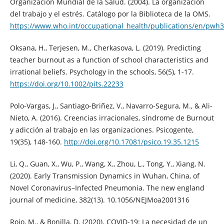
Organización Mundial de la Salud. (2004). La organización
del trabajo y el estrés. Catálogo por la Biblioteca de la OMS.
https://www.who.int/occupational_health/publications/en/pwh
Oksana, H., Terjesen, M., Cherkasova, L. (2019). Predicting
teacher burnout as a function of school characteristics and
irrational beliefs. Psychology in the schools, 56(5), 1-17.
https://doi.org/10.1002/pits.22233
Polo-Vargas, J., Santiago-Briñez, V., Navarro-Segura, M., & Ali-
Nieto, A. (2016). Creencias irracionales, síndrome de Burnout
y adicción al trabajo en las organizaciones. Psicogente,
19(35), 148-160.
http://doi.org/10.17081/psico.19.35.1215
Li, Q., Guan, X., Wu, P., Wang, X., Zhou, L., Tong, Y., Xiang, N.
(2020). Early Transmission Dynamics in Wuhan, China, of
Novel Coronavirus–Infected Pneumonia. The new england
journal of medicine, 382(13). 10.1056/NEJMoa2001316
Rojo, M., & Bonilla, D. (2020). COVID-19: La necesidad de un