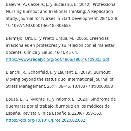
Balevre, P., Cassells, J., y Buzaianu, E. (2012). Professional
Nursing Burnout and Irrational Thinking: A Replication
Study. Journal for Nurses in Staff Development, 28(1), 2-8.
10.1097/NND.0b013e318240a65a
Bermejo- Oro, L., y Prieto-Ursúa, M. (2005). Creencias
irracionales en profesores y su relación con el malestar
docente. Clínica y Salud, 16(1), 45-64.
https://www.redalyc.org/pdf/1806/180616109003.pdf
Bianchi, R., Schonfeld, I., y Laurent, E. (2019). Burnout:
Moving beyond the status quo. International Journal of
Stress Management, 26(1), 36–45. 10.1037 / str0000088
Bouza, E., Gil-Monte, P., y Palomo, E. (2020). Síndrome de
quemarse por el trabajo (burnout) en los médicos de
España. Revista Clinica Española, 220(6), 359-363.
https://doi.org/10.1016/j.rce.2020.02.002