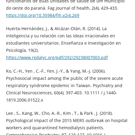
funcionários de duas unidades de saude de um município
do oeste do paraná. Fag journal of health, 2(4), 429-433.
https://doi.org/10.35984/fjh.v2i4.269
Huerta-Hernández, J., & Alcázar-Olán, R. (2014). La
inteligencia y su relación con las ideas irracionales en
estudiantes universitarios. Enseñanza e Investigación en
Psicología, 19(2).
https://www.redalyc.org/pdf/292/29238007003.pdf
Ko, C.-H., Yen , C.-F., Yen, J.-Y., & Yang, M.-J. (2006).
Psychosocial impact among the public of the severe acute
respiratory syndrome epidemic in Taiwan. Psychiatry and
Clinical Neurosciences, 60(4), 397-403. 10.1111 / j.1440-
1819.2006.01522.x
Lee , S., Kang, W., Cho, A.-R., Kim , T., & Park , J. (2018).
Psychological impact of the 2015 MERS outbreak on hospital
workers and quarantined hemodialysis patients.
Comprehensive Psychiatry, 87, 123-127. 10.1016 /