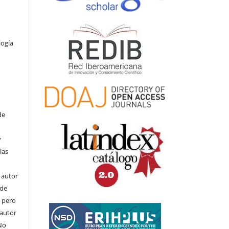
logía
de
y
las
l autor
ede
, pero
 autor
No