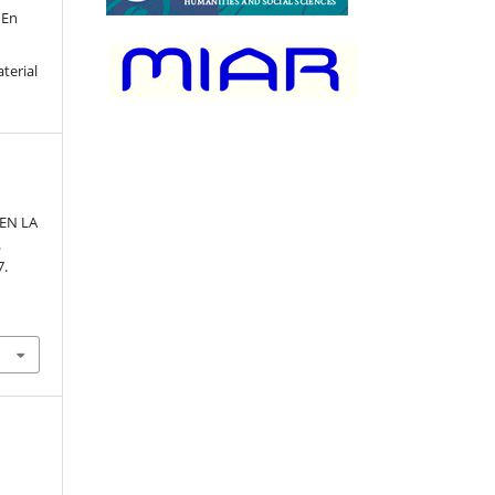
 En
terial
 EN LA
.
7.