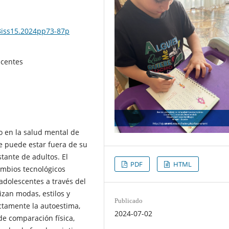
l8iss15.2024pp73-87p
scentes
vo en la salud mental de
e puede estar fuera de su
tante de adultos. El
PDF
HTML
ambios tecnológicos
adolescentes a través del
izan modas, estilos y
Publicado
ctamente la autoestima,
2024-07-02
e comparación física,