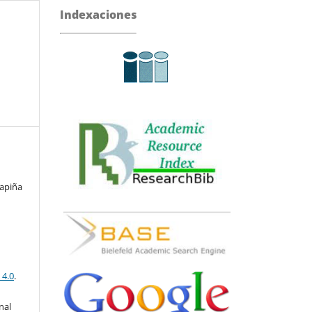
Indexaciones
apiña
 4.0
.
nal