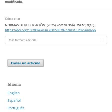
modificado.
Cómo citar
NORMAS DE PUBLICACIÓN. (2025).
PSICOLOGÍA UNEMI
,
9
(16).
https://doi.org/10.29076/issn.2602-8379vol9iss16.2025pp%pp
Más formatos de cita
Enviar un artículo
Idioma
English
Español
Português