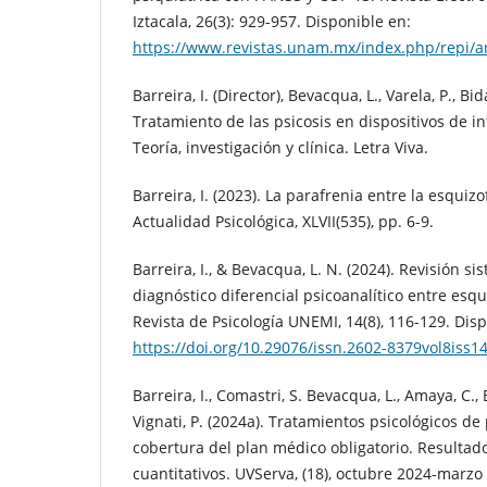
Iztacala, 26(3): 929-957. Disponible en:
https://www.revistas.unam.mx/index.php/repi/ar
Barreira, I. (Director), Bevacqua, L., Varela, P., Bi
Tratamiento de las psicosis en dispositivos de in
Teoría, investigación y clínica. Letra Viva.
Barreira, I. (2023). La parafrenia entre la esquizo
Actualidad Psicológica, XLVII(535), pp. 6-9.
Barreira, I., & Bevacqua, L. N. (2024). Revisión si
diagnóstico diferencial psicoanalítico entre esqu
Revista de Psicología UNEMI, 14(8), 116-129. Dis
https://doi.org/10.29076/issn.2602-8379vol8iss
Barreira, I., Comastri, S. Bevacqua, L., Amaya, C., B
Vignati, P. (2024a). Tratamientos psicológicos de
cobertura del plan médico obligatorio. Resultado
cuantitativos. UVServa, (18), octubre 2024-marzo