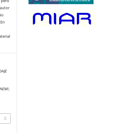
, pero
 autor
No
 En
terial
DAJE
UNEMI
,