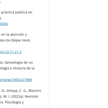
.
a práctica pública en
).
00004
a en la atención y
 Rev.Inv.Depar.Hum.
mso.22.11.21.2
enia. Genealogía de un
logía e Historia de la
cle/view/23002/27889
P. D., Amaya, C. G., Mezzini,
ez, M. I. (2022a). Revisión
s. Psicología y