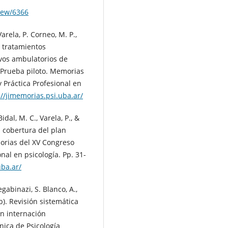
view/6366
Varela, P. Corneo, M. P.,
e tratamientos
ivos ambulatorios de
 Prueba piloto. Memorias
y Práctica Profesional en
://jimemorias.psi.uba.ar/
idal, M. C., Varela, P., &
n cobertura del plan
morias del XV Congreso
nal en psicología. Pp. 31-
uba.ar/
Segabinazi, S. Blanco, A.,
3b). Revisión sistemática
n internación
nica de Psicología