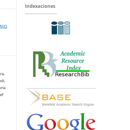
Indexaciones
UNIO
ra,
di,
oria
ef