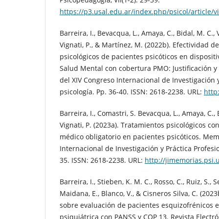
https://p3.usal.edu.ar/index.php/psicol/article/
Barreira, I., Bevacqua, L., Amaya, C., Bidal, M. C., 
Vignati, P., & Martínez, M. (2022b). Efectividad d
psicológicos de pacientes psicóticos en disposit
Salud Mental con cobertura PMO: Justificación y
del XIV Congreso Internacional de Investigación 
psicología. Pp. 36-40. ISSN: 2618-2238. URL:
http
Barreira, I., Comastri, S. Bevacqua, L., Amaya, C., B
Vignati, P. (2023a). Tratamientos psicológicos co
médico obligatorio en pacientes psicóticos. Me
Internacional de Investigación y Práctica Profesio
35. ISSN: 2618-2238. URL:
http://jimemorias.psi.
Barreira, I., Stieben, K. M. C., Rosso, C., Ruiz, S., 
Maidana, E., Blanco, V., & Cisneros Silva, C. (202
sobre evaluación de pacientes esquizofrénicos e
psiquiátrica con PANSS y COP 13. Revista Electró