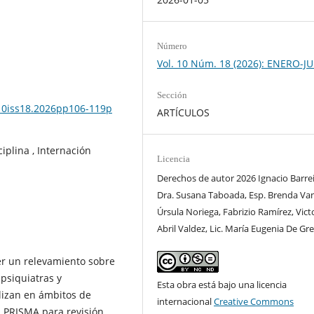
Número
Vol. 10 Núm. 18 (2026): ENERO-J
Sección
l10iss18.2026pp106-119p
ARTÍCULOS
ciplina , Internación
Licencia
Derechos de autor 2026 Ignacio Barrei
Dra. Susana Taboada, Esp. Brenda Van
Úrsula Noriega, Fabrizio Ramírez, Vict
Abril Valdez, Lic. María Eugenia De Gre
er un relevamiento sobre
 psiquiatras y
Esta obra está bajo una licencia
alizan en ámbitos de
internacional
Creative Commons
ón PRISMA para revisión