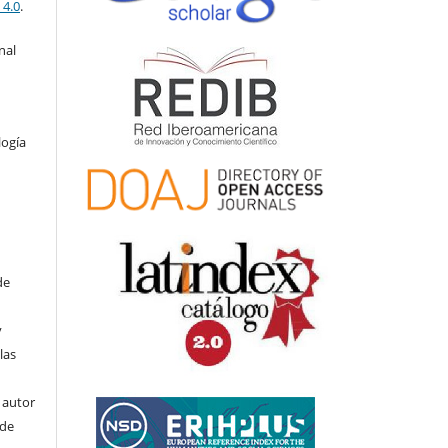
 4.0
.
nal
logía
de
y
las
l autor
ede