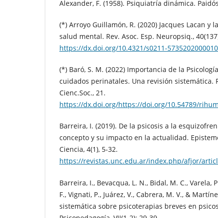
Alexander, F. (1958). Psiquiatría dinámica. Paidós
(*) Arroyo Guillamón, R. (2020) Jacques Lacan y l
salud mental. Rev. Asoc. Esp. Neuropsiq., 40(137
https://dx.doi.org/10.4321/s0211-573520200001
(*) Baró, S. M. (2022) Importancia de la Psicologí
cuidados perinatales. Una revisión sistemática.
Cienc.Soc., 21.
https://dx.doi.org/https://doi.org/10.54789/rihu
Barreira, I. (2019). De la psicosis a la esquizofr
concepto y su impacto en la actualidad. Epistemo
Ciencia, 4(1), 5-32.
https://revistas.unc.edu.ar/index.php/afjor/arti
Barreira, I., Bevacqua, L. N., Bidal, M. C., Varela, 
F., Vignati, P., Juárez, V., Cabrera, M. V., & Martín
sistemática sobre psicoterapias breves en psicosi
Psicopedagogía, VII(1-2): 29-39.