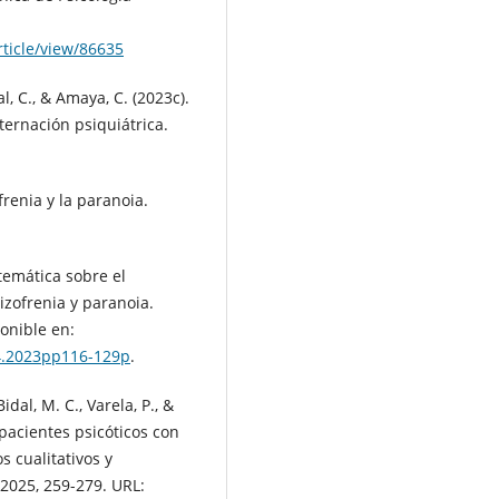
ticle/view/86635
dal, C., & Amaya, C. (2023c).
ternación psiquiátrica.
frenia y la paranoia.
stemática sobre el
izofrenia y paranoia.
ponible en:
14.2023pp116-129p
.
idal, M. C., Varela, P., &
 pacientes psicóticos con
s cualitativos y
 2025, 259-279. URL: