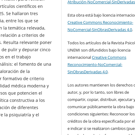
Atribución-NoComercial-SinDerivadas
tículos científicos en
5. Se hallaron tres
Esta obra está bajo licencia internacio
ña, entre los que se
Creative Commons Reconocimiento-
n la temática relevada,
NoComercial-SinObrasDerivadas 4.0
.
relación a criterios de
is. Resulta relevante poner
Todos los artículos de la Revista Psico
n de pulir y depurar cinco
UNEMI son difundidos bajo licencia
os en el trabajo
internacional
Creative Commons
análisis: el fomento de una
Reconocimiento-NoComercial-
aloración de la
SinObrasDerivadas 4.0
.
 formativo de criterio
Los autores mantienen los derechos 
onalidad médica moderna y
autor, y, por lo tanto, son libres de
rsos que potencien el
compartir, copiar, distribuir, ejecutar 
tica constructiva a los
comunicar públicamente la obra bajo 
ación de diferentes
condiciones siguientes: Reconocer los
 la psiquiatría y el
créditos de la obra especificada por e
e indicar si se realizaron cambios (pu