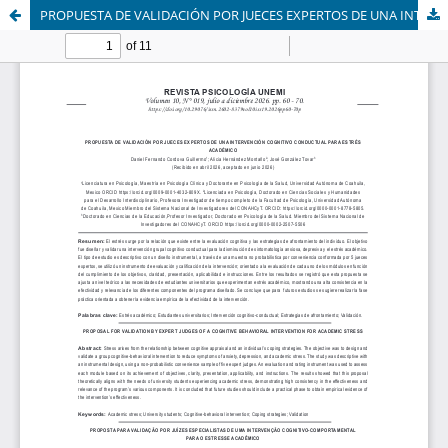
PROPUESTA DE VALIDACIÓN POR JUECES EXPERTOS DE UNA INTERVENCIÓN COGNITIVO CONDUCTUAL PARA ESTRÉS ACADÉMICO