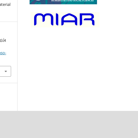
terial
GÍA
aso-