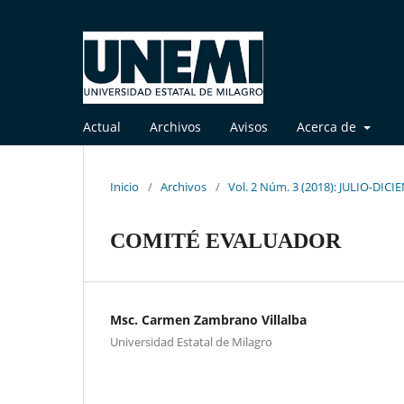
Actual
Archivos
Avisos
Acerca de
Inicio
/
Archivos
/
Vol. 2 Núm. 3 (2018): JULIO-DIC
COMITÉ EVALUADOR
Msc. Carmen Zambrano Villalba
Universidad Estatal de Milagro