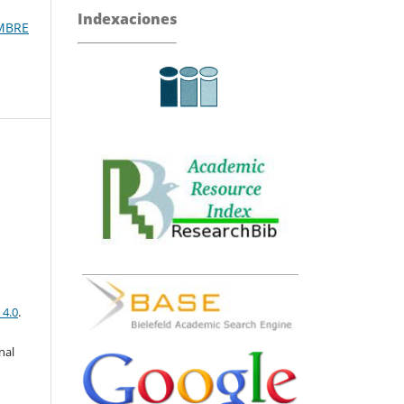
Indexaciones
EMBRE
 4.0
.
nal