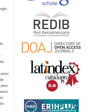
logía
de
y
las
l autor
ede
, pero
 autor
No
 En