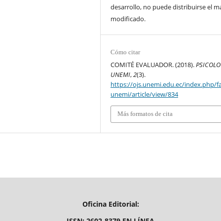
desarrollo, no puede distribuirse el ma
modificado.
Cómo citar
COMITÉ EVALUADOR. (2018).
PSICOLO
UNEMI
,
2
(3).
https://ojs.unemi.edu.ec/index.php/f
unemi/article/view/834
Más formatos de cita
Oficina Editorial:
ISSN: 2602-8379 EN LÍNEA