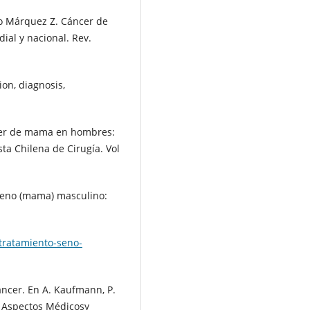
go Márquez Z. Cáncer de
ial y nacional. Rev.
ion, diagnosis,
ncer de mama en hombres:
sta Chilena de Cirugía. Vol
 seno (mama) masculino:
tratamiento-seno-
áncer. En A. Kaufmann, P.
. Aspectos Médicosy