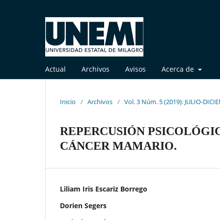
Actual
Archivos
Avisos
Acerca de
Inicio
/
Archivos
/
Vol. 3 Núm. 5 (2019): JULIO-DIC
REPERCUSIÓN PSICOLÓGI
CÁNCER MAMARIO.
Liliam Iris Escariz Borrego
Dorien Segers