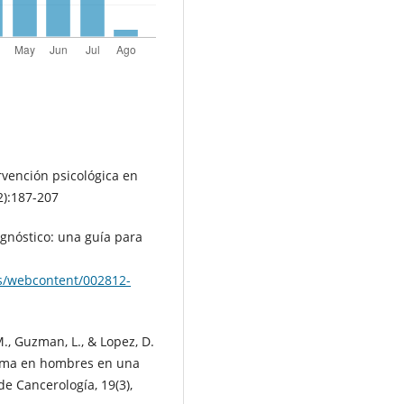
rvención psicológica en
2):187-207
gnóstico: una guía para
ts/webcontent/002812-
 M., Guzman, L., & Lopez, D.
mama en hombres en una
e Cancerología, 19(3),