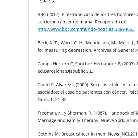
150-155.
BBC (2017). El extraño caso de los tres hombres
sufrieron cáncer de mama. Recuperado de:
http://www.bbc.com/mundo/noticias-38894053
Beck, A. T.; Ward, C. H.; Mendelson, M.; Mock, J.;
for measuring depression. Archives of General P
Camps Herrero C, Sánchez Hernández P, (2007). D
ed.Barcelona:Dispublic,S.L.
Cantú R, Alvarez J, (2009). Sucesos vitales y facto
asociados: el caso de pacientes con cáncer. Psicol
Núm. 1: 21-32
Fredman, N. y Sherman, R. (1987). Handbook of
Marriage and Family Therapy. Nueva York: Brun
Gethins M. Breast cáncer in men. News JNCI.201