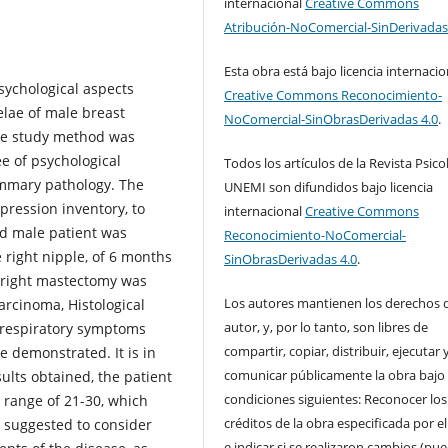
internacional
Creative Commons
Atribución-NoComercial-SinDerivadas
Esta obra está bajo licencia internacio
psychological aspects
Creative Commons Reconocimiento-
elae of male breast
NoComercial-SinObrasDerivadas 4.0
.
ase study method was
e of psychological
Todos los artículos de la Revista Psico
ammary pathology. The
UNEMI son difundidos bajo licencia
pression inventory, to
internacional
Creative Commons
ld male patient was
Reconocimiento-NoComercial-
 right nipple, of 6 months
SinObrasDerivadas 4.0
.
al right mastectomy was
Los autores mantienen los derechos 
arcinoma, Histological
autor, y, por lo tanto, son libres de
h respiratory symptoms
compartir, copiar, distribuir, ejecutar 
 demonstrated. It is in
comunicar públicamente la obra bajo 
sults obtained, the patient
condiciones siguientes: Reconocer los
 range of 21-30, which
créditos de la obra especificada por e
s suggested to consider
e indicar si se realizaron cambios (pu