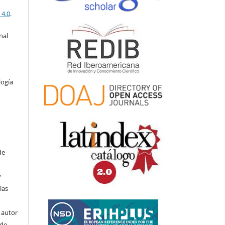
 4.0
.
nal
logía
de
y
las
l autor
ede