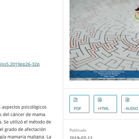
l3iss5.2019pp26-32p
os aspectos psicológicos
PDF
HTML
AUDIO
las del cáncer de mama
. Se utilizó el método de
el grado de afectación
Publicado
ogía mamaria maligna. La
2019-07-12