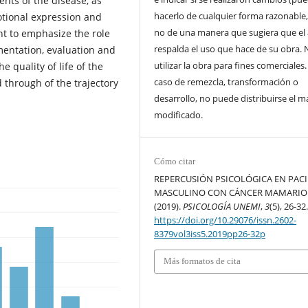
nts of the disease, as
hacerlo de cualquier forma razonable
otional expression and
no de una manera que sugiera que el
ant to emphasize the role
respalda el uso que hace de su obra. 
mentation, evaluation and
utilizar la obra para fines comerciales.
e quality of life of the
caso de remezcla, transformación o
 through of the trajectory
desarrollo, no puede distribuirse el ma
modificado.
Cómo citar
REPERCUSIÓN PSICOLÓGICA EN PAC
MASCULINO CON CÁNCER MAMARIO
(2019).
PSICOLOGÍA UNEMI
,
3
(5), 26-32
https://doi.org/10.29076/issn.2602-
8379vol3iss5.2019pp26-32p
Más formatos de cita