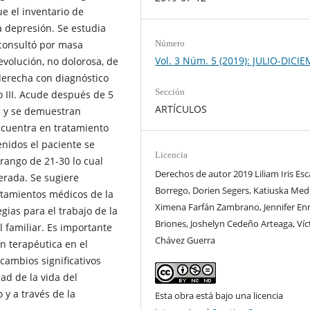
e el inventario de
a depresión. Se estudia
consultó por masa
Número
Vol. 3 Núm. 5 (2019): JULIO-DICI
evolución, no dolorosa, de
derecha con diagnóstico
Sección
o III. Acude después de 5
ARTÍCULOS
a y se demuestran
ncuentra en tratamiento
enidos el paciente se
Licencia
rango de 21-30 lo cual
Derechos de autor 2019 Liliam Iris Esc
erada. Se sugiere
Borrego, Dorien Segers, Katiuska Med
ratamientos médicos de la
Ximena Farfán Zambrano, Jennifer En
ias para el trabajo de la
Briones, Joshelyn Cedeño Arteaga, Víc
l familiar. Es importante
Chávez Guerra
n terapéutica en el
 cambios significativos
ad de la vida del
o y a través de la
Esta obra está bajo una licencia