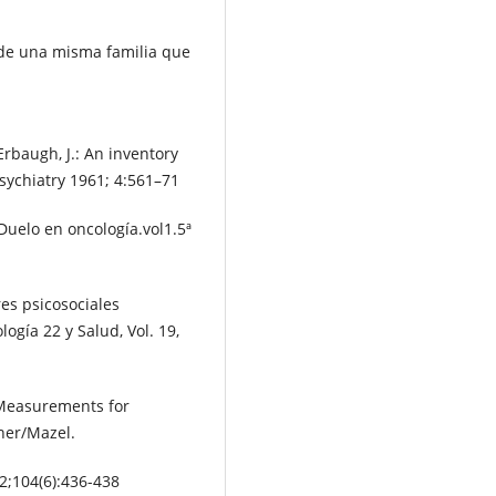
 de una misma familia que
 Erbaugh, J.: An inventory
sychiatry 1961; 4:561–71
uelo en oncología.vol1.5ª
res psicosociales
ogía 22 y Salud, Vol. 19,
 Measurements for
ner/Mazel.
2;104(6):436-438