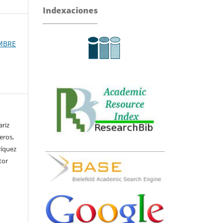
Indexaciones
EMBRE
ariz
eros,
ríquez
tor