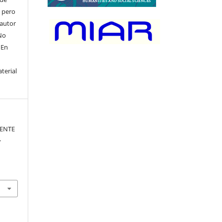
, pero
 autor
No
 En
terial
IENTE
.
.