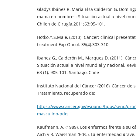
Gladys Ibánez R, María Elsa Calderón G, Domin
mama en hombres: Situación actual a nivel mund
Chilen de Cirugía.2011;63:95-101.
Hotko.Y.S.Male, (2013). Cáncer: clinical presentat
treatment.Exp Oncol. 35(4):303-310.
Ibanez G., Calderón M., Marquez D. (2011). Cá
Situación actual a nivel mundial y nacional. Revi
63 (1); 905-101. Santiago, Chile
Instituto Nacional del Cáncer (2016), Cáncer de
Tratamiento, recuperado de:
https://www.cancer.gov/espanol/tipos/seno/pro/
masculino-pdq
Kaufmann, A. (1989). Los enfermos frente a su c
Aïch y R. Waissman (Eds.), La enfermedad grave