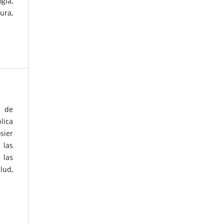
gía,
ura,
, de
lica
sier
 las
 las
lud,