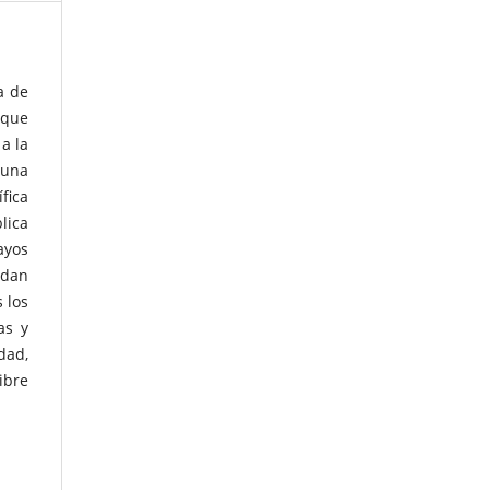
a de
 que
a la
 una
fica
lica
ayos
idan
 los
as y
dad,
ibre