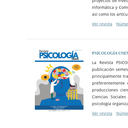
proyectos de inves
Informática y Comu
así como los artíc
Ver revista
Númer
PSICOLOGÍA UNE
La Revista PSICO
publicación semest
principalmente trab
preferentemente e
producciones cien
Ciencias Sociales
psicología organiza
Ver revista
Númer