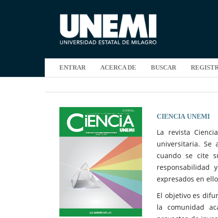
ENTRAR
ACERCA DE
BUSCAR
REGIST
CIENCIA UNEMI
La revista Cienci
universitaria. Se 
cuando se cite s
responsabilidad y
expresados en ello
El objetivo es difu
la comunidad aca