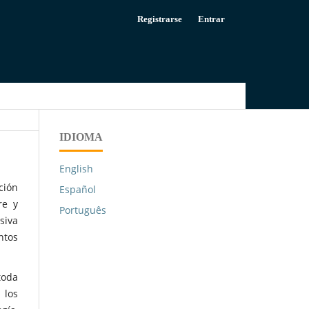
Registrarse
Entrar
IDIOMA
English
ción
Español
re y
Português
siva
ntos
 toda
 los