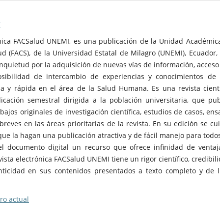
I
ónica FACSalud UNEMI, es una publicación de la Unidad Académic
ud (FACS), de la Universidad Estatal de Milagro (UNEMI), Ecuador,
inquietud por la adquisición de nuevas vías de información, acceso 
osibilidad de intercambio de experiencias y conocimientos de
a y rápida en el área de la Salud Humana. Es una revista cientí
icación semestral dirigida a la población universitaria, que pub
bajos originales de investigación científica, estudios de casos, ens
reves en las áreas prioritarias de la revista. En su edición se cu
 que la hagan una publicación atractiva y de fácil manejo para todos
el documento digital un recurso que ofrece infinidad de ventaj
vista electrónica FACSalud UNEMI tiene un rigor científico, credibili
nticidad en sus contenidos presentados a texto completo y de l
o actual