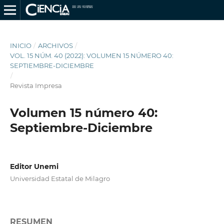
INICIO
/
ARCHIVOS
/
VOL. 15 NÚM. 40 (2022): VOLUMEN 15 NÚMERO 40:
SEPTIEMBRE-DICIEMBRE
/
Revista Impresa
Volumen 15 número 40:
Septiembre-Diciembre
Editor Unemi
Universidad Estatal de Milagro
RESUMEN