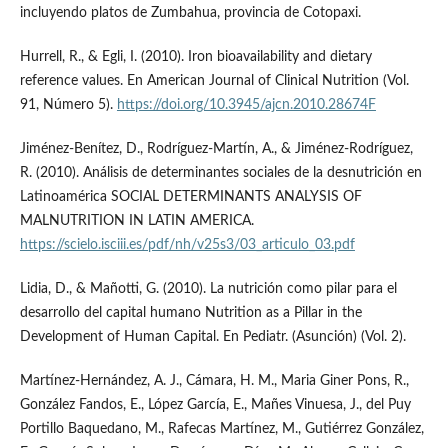
incluyendo platos de Zumbahua, provincia de Cotopaxi.
Hurrell, R., & Egli, I. (2010). Iron bioavailability and dietary
reference values. En American Journal of Clinical Nutrition (Vol.
91, Número 5).
https://doi.org/10.3945/ajcn.2010.28674F
Jiménez-Benítez, D., Rodríguez-Martín, A., & Jiménez-Rodríguez,
R. (2010). Análisis de determinantes sociales de la desnutrición en
Latinoamérica SOCIAL DETERMINANTS ANALYSIS OF
MALNUTRITION IN LATIN AMERICA.
https://scielo.isciii.es/pdf/nh/v25s3/03_articulo_03.pdf
Lidia, D., & Mañotti, G. (2010). La nutrición como pilar para el
desarrollo del capital humano Nutrition as a Pillar in the
Development of Human Capital. En Pediatr. (Asunción) (Vol. 2).
Martínez-Hernández, A. J., Cámara, H. M., Maria Giner Pons, R.,
González Fandos, E., López García, E., Mañes Vinuesa, J., del Puy
Portillo Baquedano, M., Rafecas Martínez, M., Gutiérrez González,