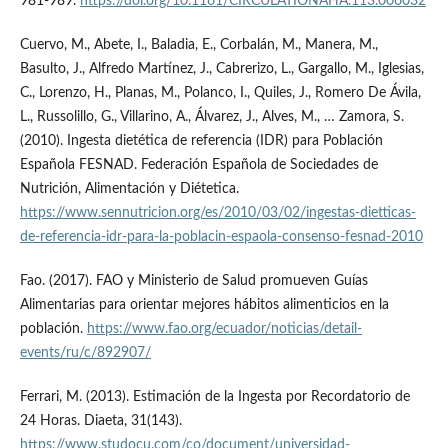
981-989.
https://doi.org/10.1161/CIRCULATIONAHA.113.006032
Cuervo, M., Abete, I., Baladia, E., Corbalán, M., Manera, M.,
Basulto, J., Alfredo Martínez, J., Cabrerizo, L., Gargallo, M., Iglesias,
C., Lorenzo, H., Planas, M., Polanco, I., Quiles, J., Romero De Ávila,
L., Russolillo, G., Villarino, A., Álvarez, J., Alves, M., … Zamora, S.
(2010). Ingesta dietética de referencia (IDR) para Población
Española FESNAD. Federación Española de Sociedades de
Nutrición, Alimentación y Diétetica.
https://www.sennutricion.org/es/2010/03/02/ingestas-dietticas-
de-referencia-idr-para-la-poblacin-espaola-consenso-fesnad-2010
Fao. (2017). FAO y Ministerio de Salud promueven Guías
Alimentarias para orientar mejores hábitos alimenticios en la
población.
https://www.fao.org/ecuador/noticias/detail-
events/ru/c/892907/
Ferrari, M. (2013). Estimación de la Ingesta por Recordatorio de
24 Horas. Diaeta, 31(143).
https://www.studocu.com/co/document/universidad-