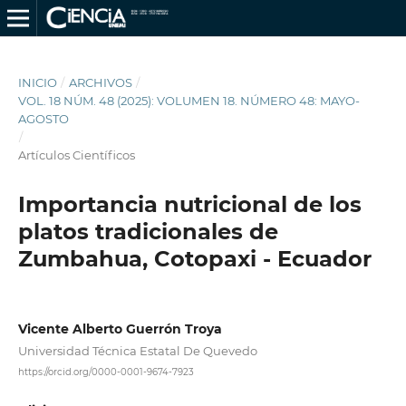
INICIO
/
ARCHIVOS
/
VOL. 18 NÚM. 48 (2025): VOLUMEN 18. NÚMERO 48: MAYO-
AGOSTO
/
Artículos Científicos
Importancia nutricional de los
platos tradicionales de
Zumbahua, Cotopaxi - Ecuador
Vicente Alberto Guerrón Troya
Universidad Técnica Estatal De Quevedo
https://orcid.org/0000-0001-9674-7923