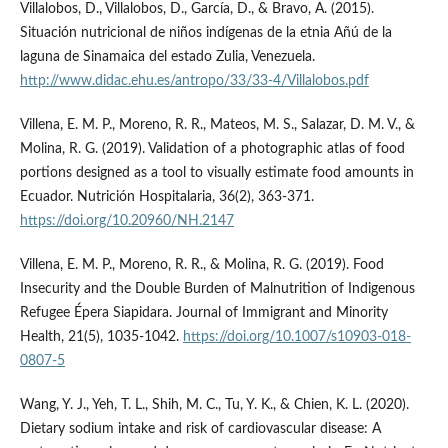
Villalobos, D., Villalobos, D., García, D., & Bravo, A. (2015).
Situación nutricional de niños indígenas de la etnia Añú de la
laguna de Sinamaica del estado Zulia, Venezuela.
http://www.didac.ehu.es/antropo/33/33-4/Villalobos.pdf
Villena, E. M. P., Moreno, R. R., Mateos, M. S., Salazar, D. M. V., &
Molina, R. G. (2019). Validation of a photographic atlas of food
portions designed as a tool to visually estimate food amounts in
Ecuador. Nutrición Hospitalaria, 36(2), 363-371.
https://doi.org/10.20960/NH.2147
Villena, E. M. P., Moreno, R. R., & Molina, R. G. (2019). Food
Insecurity and the Double Burden of Malnutrition of Indigenous
Refugee Épera Siapidara. Journal of Immigrant and Minority
Health, 21(5), 1035-1042.
https://doi.org/10.1007/s10903-018-
0807-5
Wang, Y. J., Yeh, T. L., Shih, M. C., Tu, Y. K., & Chien, K. L. (2020).
Dietary sodium intake and risk of cardiovascular disease: A