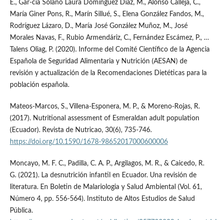
E., Gar-cía Solano Laura Domínguez Díaz, M., Alonso Calleja, C.,
María Giner Pons, R., Marín Sillué, S., Elena González Fandos, M.,
Rodríguez Lázaro, D., María José González Muñoz, M., José
Morales Navas, F., Rubio Armendáriz, C., Fernández Escámez, P., …
Talens Oliag, P. (2020). Informe del Comité Científico de la Agencia
Española de Seguridad Alimentaria y Nutrición (AESAN) de
revisión y actualización de la Recomendaciones Dietéticas para la
población española.
Mateos-Marcos, S., Villena-Esponera, M. P., & Moreno-Rojas, R.
(2017). Nutritional assessment of Esmeraldan adult population
(Ecuador). Revista de Nutricao, 30(6), 735-746.
https://doi.org/10.1590/1678-98652017000600006
Moncayo, M. F. C., Padilla, C. A. P., Argilagos, M. R., & Caicedo, R.
G. (2021). La desnutrición infantil en Ecuador. Una revisión de
literatura. En Boletin de Malariologia y Salud Ambiental (Vol. 61,
Número 4, pp. 556-564). Instituto de Altos Estudios de Salud
Pública.