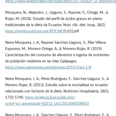
https://www.researchgate.net/publication/357782829_La_desnutricion
Mosquera, N., Alejandro, J., Llaguno, S., Naynee, S., Ortega, M., &
Rojas, M. (2018). Estudio del perfil de ácidos grasos en platos
tradicionales de la dieta de Ecuador. Nutr. clín. diet. hosp, 38(2).
https://revista.nutricion.org/PDF/NEIRA
[1].pdf
Neira-Mosquera, J. A., Naynee Sánchez-Llaguno, S., Pilar Villena-
Esponera, M., Moreno-Ortega, A., & Moreno-Rojas, R. (2019).
Caracterización del consumo de alimentos e ingesta de nutrientes
de población residente en las Islas Galápagos.
https://www.alanrevista.org/ediciones/2019/2/art-1/#
Neira-Mosquera, J. A., Pérez-Rodríguez, F., Sánchez-Llaguno, S., &
Moreno Rojas, R. (2013). Estudio sobre la mortalidad en ecuador
relacionada con factores de la dieta. Nutricion Hospitalaria, 28(5),
1732-1740.
https://scielo.isciii.es/scielo.php?
script=sci_arttext&pid=S0212-16112013000500053
Neira-Mosquera, J. A., Sanchez-Llaguno, S., Pérez-Rodríguez, F., &