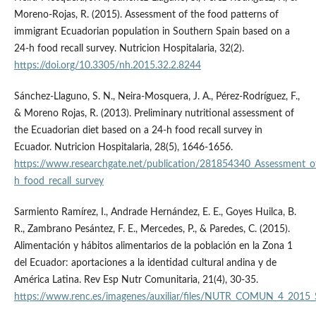
Moreno-Rojas, R. (2015). Assessment of the food patterns of
immigrant Ecuadorian population in Southern Spain based on a
24-h food recall survey. Nutricion Hospitalaria, 32(2).
https://doi.org/10.3305/nh.2015.32.2.8244
Sánchez-Llaguno, S. N., Neira-Mosquera, J. A., Pérez-Rodríguez, F.,
& Moreno Rojas, R. (2013). Preliminary nutritional assessment of
the Ecuadorian diet based on a 24-h food recall survey in
Ecuador. Nutricion Hospitalaria, 28(5), 1646-1656.
https://www.researchgate.net/publication/281854340_Assessment_o
h_food_recall_survey
Sarmiento Ramírez, I., Andrade Hernández, E. E., Goyes Huilca, B.
R., Zambrano Pesántez, F. E., Mercedes, P., & Paredes, C. (2015).
Alimentación y hábitos alimentarios de la población en la Zona 1
del Ecuador: aportaciones a la identidad cultural andina y de
América Latina. Rev Esp Nutr Comunitaria, 21(4), 30-35.
https://www.renc.es/imagenes/auxiliar/files/NUTR_COMUN_4_2015_