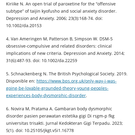
Kiriike N. An open trial of paroxetine for the “offensive
subtype” of taijin kyofusho and social anxiety disorder.
Depression and Anxiety. 2006; 23(3):168-74. doi:
10.1002/da.20153
4. Van Ameringen M, Patterson B, Simpson W. DSM-5
obsessive-compulsive and related disorders: clinical
implications of new criteria. Depression and Anxiety. 2014;
31(6):487-93. doi: 10.1002/da.22259
5. Schnackenberg N. The British Psychological Society. 2019.
Disponible en:
https://www.bps.org.uk/only-way-i-was-
going-be-lovable-grounded-theory-young-peoples-
experiences-body-dysmorphic-disorder
.
6. Novira M, Pratama A. Gambaran body dysmorphic
disorder pasien perawatan estetika gigi Di rsgm-p fkg
universitas trisakti. Jurnal Kedokteran Gigi Terpadu. 2023;
5(1). doi: 10.25105/jkgt.v5i1.16778