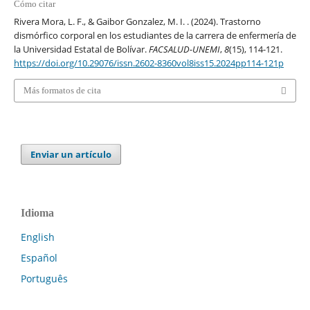
Cómo citar
Rivera Mora, L. F., & Gaibor Gonzalez, M. I. . (2024). Trastorno
dismórfico corporal en los estudiantes de la carrera de enfermería de
la Universidad Estatal de Bolívar.
FACSALUD-UNEMI
,
8
(15), 114-121.
https://doi.org/10.29076/issn.2602-8360vol8iss15.2024pp114-121p
Más formatos de cita
Enviar un artículo
Idioma
English
Español
Português