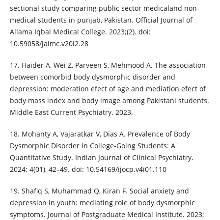
sectional study comparing public sector medicaland non-
medical students in punjab, Pakistan. Official Journal of
Allama Iqbal Medical College. 2023;(2). doi:
10.59058/jaimc.v20i2.28
17. Haider A, Wei Z, Parveen S, Mehmood A. The association
between comorbid body dysmorphic disorder and
depression: moderation efect of age and mediation efect of
body mass index and body image among Pakistani students.
Middle East Current Psychiatry. 2023.
18. Mohanty A, Vajaratkar V, Dias A. Prevalence of Body
Dysmorphic Disorder in College-Going Students: A
Quantitative Study. Indian Journal of Clinical Psychiatry.
2024; 4(01), 42–49. doi: 10.54169/ijocp.v4i01.110
19. Shafiq S, Muhammad Q, Kiran F. Social anxiety and
depression in youth: mediating role of body dysmorphic
symptoms. Journal of Postgraduate Medical Institute. 2023;