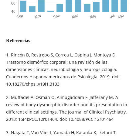
Referencias
1. Rincón D, Restrepo S, Correa L, Ospina J, Montoya D.
Trastorno dismórfico corporal: una revisión de las
dimensiones clínicas, neurobiología y neuropsicología.
Cuadernos Hispanoamericanos de Psicología. 2019. doi:
10.18270/chps..v19i1.3133
2. Muffadel A, Osman O, Almugaddam F, Jafferany M. A
review of body dysmorphic disorder and its presentation in
different clinical settings. The Journal of Clinical Psychiatry.
2013; 15(4):PCC.12r01464. doi: 10.4088/PCC.12r01464
3. Nagata T, Van Vliet I, Yamada H, Kataoka K, Iketani T,