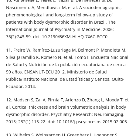
10. Fontenelle L, Telles L, Nazar B, De menezes G, Do
Nascimento A, Mendlowicz M, et al. A sociodemographic,
phenomenological, and long-term follow-up study of
patients with body dysmorphic disorder in Brazil. The
International Journal of Psychiatry in Medicine. 2006;
36(2):243-59. doi: 10.2190/B6XM-HLHQ-7X6C-8GC0
11. Freire W, Ramírez-Luzuriaga M, Belmont P, Mendieta M,
Silva-Jaramillo K, Romero N, et al. Tomo I: Encuesta Nacional
de Salud y Nutrición de la población ecuatoriana de cero a
59 años. ENSANUT-ECU 2012. Ministerio de Salud
Pública/Instituto Nacional de Estadísticas y Censos. Quito-
Ecuador. 2014.
12. Madsen S, Zai A, Pirnia T, Arienzo D, Zhang L, Moody T, et
al. Cortical thickness and brain volumetric analysis in body
dysmorphic disorder. Psychiatry Research: Neuroimaging.
2015; 232(1):115-22. doi: 10.1016/j.pscychresns.2015.02.003
13. Wilhelm S, Weingarden H, Greenberg j, Hoeppner S,