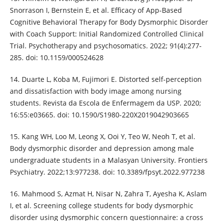
Snorrason I, Bernstein E, et al. Efficacy of App-Based
Cognitive Behavioral Therapy for Body Dysmorphic Disorder
with Coach Support: Initial Randomized Controlled Clinical
Trial. Psychotherapy and psychosomatics. 2022; 91(4):277-
285. doi: 10.1159/000524628
14. Duarte L, Koba M, Fujimori E. Distorted self-perception
and dissatisfaction with body image among nursing
students. Revista da Escola de Enfermagem da USP. 2020;
16:55:e03665. doi: 10.1590/S1980-220X2019042903665
15. Kang WH, Loo M, Leong X, Ooi Y, Teo W, Neoh T, et al.
Body dysmorphic disorder and depression among male
undergraduate students in a Malasyan University. Frontiers
Psychiatry. 2022;13:977238. doi: 10.3389/fpsyt.2022.977238
16. Mahmood S, Azmat H, Nisar N, Zahra T, Ayesha K, Aslam
I, et al. Screening college students for body dysmorphic
disorder using dysmorphic concern questionnaire: a cross