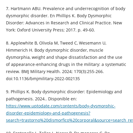
7. Hartmann ABU. Prevalence and underrecognition of body
dysmorphic disorder. En Phillips K. Body Dysmorphic
Disorder: Advances in Research and Clinical Practice. New
York: Oxford University Press; 2017. p. 49-60.
8. Applewhite B, Olivola M, Tweed C, Wesemann U,
Himmerich H. Body dysmorphic disorder, muscle
dysmorphia, weight and shape dissatisfaction and the use
of appearance-enhancing drugs in the military: a systematic
review. BMJ Military Health. 2024; 170(3):255-266.
doi:10.1136/bmjmilitary-2022-002135
9. Phillips K. Body dysmorphic disorder: Epidemiology and
pathogenesis. 2024.. Disponible en:
https://www.uptodate.com/contents/body-dysmorphic-
disorder-epidemiology-and-pathogenesis?
search=trastorno%20dismorfico%20corporal&source=search_res