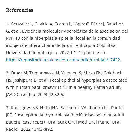
Referencias
1. González L, Gaviria Á, Correa L, López C, Pérez J, Sánchez
G, et al. Evidencia molecular y serológica de la asociación del
PVH-13 con la hiperplasia epitelial focal en la comunidad
indígena embera-chami de Jardín, Antioquia-Colombia.
Universidad de Antioquia. 2022;17. Disponible en:
https://repositorio.ucaldas.edu.co/handle/ucaldas/17422
2. Omer M, Trepanowski N, Yumeen S, Mirza FN, Goldbach
HS, Joshipura D, et al. Focal epithelial hyperplasia associated
with human papillomavirus-13 in a healthy Haitian adult.
JAAD Case Rep. 2023;42:52-5.
3. Rodrigues NS, Neto JNN, Sarmento VA, Ribeiro PL, Dantas
JFC. Focal epithelial hyperplasia (heck’s disease) in an adult
patient: case report. Oral Surg Oral Med Oral Pathol Oral
Radiol. 2022;134(3):e92.