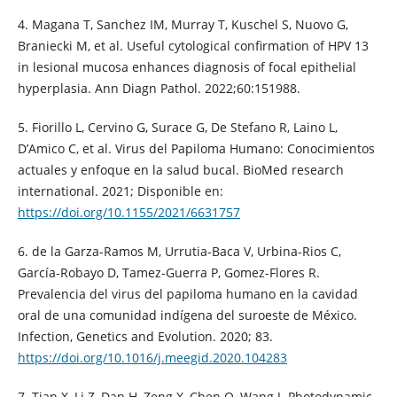
4. Magana T, Sanchez IM, Murray T, Kuschel S, Nuovo G,
Braniecki M, et al. Useful cytological confirmation of HPV 13
in lesional mucosa enhances diagnosis of focal epithelial
hyperplasia. Ann Diagn Pathol. 2022;60:151988.
5. Fiorillo L, Cervino G, Surace G, De Stefano R, Laino L,
D’Amico C, et al. Virus del Papiloma Humano: Conocimientos
actuales y enfoque en la salud bucal. BioMed research
international. 2021; Disponible en:
https://doi.org/10.1155/2021/6631757
6. de la Garza-Ramos M, Urrutia-Baca V, Urbina-Rios C,
García-Robayo D, Tamez-Guerra P, Gomez-Flores R.
Prevalencia del virus del papiloma humano en la cavidad
oral de una comunidad indígena del suroeste de México.
Infection, Genetics and Evolution. 2020; 83.
https://doi.org/10.1016/j.meegid.2020.104283
7. Tian X, Li Z, Dan H, Zeng X, Chen Q, Wang J. Photodynamic