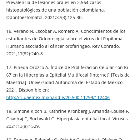
Prevalencia de lesiones orales en 2.564 casos
histopatológicos de una población colombiana.
Odontoestomatol. 2021;37(3):125-30.
16. Verano N, Escobar A, Romero A. Conocimientos de los
estudiantes de Odontología sobre el virus del Papiloma
Humano asociado al cáncer orofaríngeo. Rev Conrado.
2021;17(82):240-8.
17. Pineda Orozco A. Índice de Proliferación Celular con Ki-
67 en la Hiperplasia Epitelial Multifocal [Internet] [Tesis de
Maestría]. Universidad Autónoma del Estado de México;
2021. Disponible en:
http://ri.uaemex.mx/handle/20.500.11799/112406
18. Simone Kloch B, Kathrine Kronberg J, Amanda-Louise F,
Grønhøj C, Buchwald C. Hiperplasia epitelial focal. Viruses.
2021;13(8):1529.
19. Faneye A, Babalola O, Odaibo G, Arotiba J, Olaleye O.