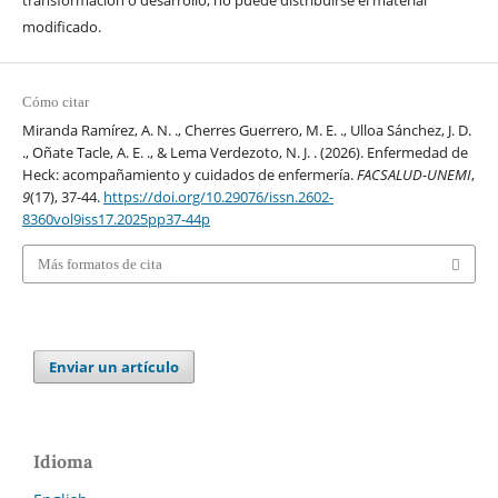
transformación o desarrollo, no puede distribuirse el material
modificado.
Cómo citar
Miranda Ramírez, A. N. ., Cherres Guerrero, M. E. ., Ulloa Sánchez, J. D.
., Oñate Tacle, A. E. ., & Lema Verdezoto, N. J. . (2026). Enfermedad de
Heck: acompañamiento y cuidados de enfermería.
FACSALUD-UNEMI
,
9
(17), 37-44.
https://doi.org/10.29076/issn.2602-
8360vol9iss17.2025pp37-44p
Más formatos de cita
Enviar un artículo
Idioma