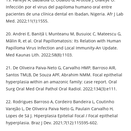
Infección por el virus del papiloma humano oral entre
pacientes de una clínica dental en Ibadan, Nigeria. Afr J Lab
Med. 2022;11(1):1555.
20. Andrei E, Baniță I, Munteanu M, Busuioc C, Mateescu G,
Mălin R, et al. Oral Papillomatosis: Its Relation with Human
Papilloma Virus Infection and Local Immunity-An Update.
Med Kaunas Lith. 2022;58(8):1103.
21. De Oliveira Paiva-Neto G, Carvalho HMP, Barroso AIR,
Santos TMLB, De Souza APF, Abrahim NMM. Focal epithelial
hyperplasia within an amazonic family: case report. Oral
Surg Oral Med Oral Pathol Oral Radiol. 2022;134(3):e111.
22. Rodrigues Barroso A, Cordeiro Bandeira L, Coutinho
Varejão L, De Oliveira Paiva Neto G, Paulain Carvalho H,
Lopes de Sá J. Hiperplasia Epitelial Focal / Focal epithelial
hyperplasia. Braz J Dev. 2021;7(12):115595-602.