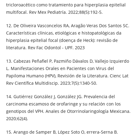
tricloroacético como tratamiento para hiperplasia epitelial
multifocal. Rev Mex Pediatría. 2022;88(5):192-5.
12. De Oliveira Vasconcelos RA, Aragão Veras Dos Santos SC.
Características clínicas, etiológicas e histopatológicas da
hiperplasia epitelial focal (doença de Heck): revisão de
literatura. Rev Fac Odontol - UPF. 2023
13. Cabezas Peñafiel P, Pazmiño Dávalos D, Vallejo Izquierdo
L. Manifestaciones Orales en Pacientes con Virus del
Papiloma Humano (HPV), Revisión de la Literatura. Cienc Lat
Rev Científica Multidiscip. 2023;7(5):1340-50.
14. Gutiérrez González J, González JG. Prevalencia del
carcinoma escamoso de orofaringe y su relación con los
genotipos del VPH. Anales de Otorrinolaringología Mexicana.
2020;62(4).
15. Arango de Samper B, López Soto O, errera-Serna B.