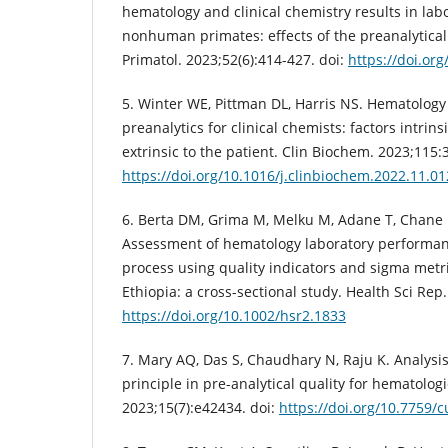
hematology and clinical chemistry results in lab
nonhuman primates: effects of the preanalytical
Primatol. 2023;52(6):414-427. doi:
https://doi.or
5. Winter WE, Pittman DL, Harris NS. Hematology
preanalytics for clinical chemists: factors intrin
extrinsic to the patient. Clin Biochem. 2023;115:3
https://doi.org/10.1016/j.clinbiochem.2022.11.01
6. Berta DM, Grima M, Melku M, Adane T, Chane E
Assessment of hematology laboratory performance
process using quality indicators and sigma metri
Ethiopia: a cross-sectional study. Health Sci Rep.
https://doi.org/10.1002/hsr2.1833
7. Mary AQ, Das S, Chaudhary N, Raju K. Analysis
principle in pre-analytical quality for hematolo
2023;15(7):e42434. doi:
https://doi.org/10.7759/