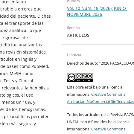
Número
representa un
Vol. 10 Núm. 18 (2026): JUNIO-
nerable a errores que
NOVIEMBRE 2026
idad del paciente. Dichas
a el transporte de las
Sección
dez analítica, lo que
ARTICULOS
s rigurosas de
tudio fue analizar los
na revisión sistemática
Licencia
tículos en inglés y
Derechos de autor 2026 FACSALUD-
os de bases como PubMed,
rminos MeSH como
c Tests y Clinical
Esta obra está bajo una licencia
relevantes, la hemólisis
internacional
Creative Commons
tológicos, el uso
Atribución-NoComercial-SinDerivadas
al menos un 10%, y
15% de los hemogramas.
Todos los artículos de la Revista FACS
s preanalíticos permiten
UNEMI son difundidos bajo licencia
nción más segura y
internacional
Creative Commons