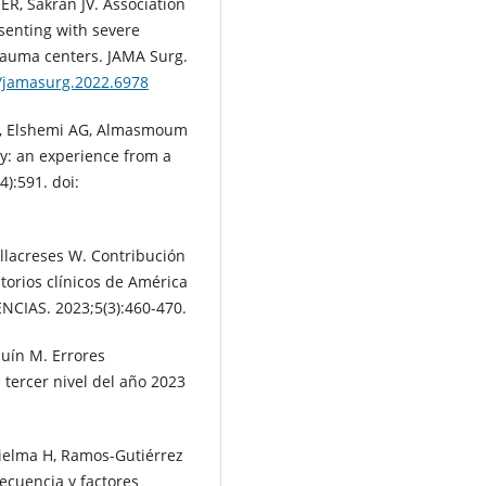
 ER, Sakran JV. Association
senting with severe
rauma centers. JAMA Surg.
1/jamasurg.2022.6978
H, Elshemi AG, Almasmoum
ry: an experience from a
4):591. doi:
illacreses W. Contribución
torios clínicos de América
ENCIAS. 2023;5(3):460-470.
quín M. Errores
 tercer nivel del año 2023
ielma H, Ramos-Gutiérrez
recuencia y factores