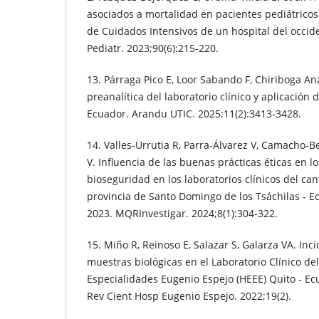
asociados a mortalidad en pacientes pediátricos
de Cuidados Intensivos de un hospital del occi
Pediatr. 2023;90(6):215-220.
13. Párraga Pico E, Loor Sabando F, Chiriboga Anz
preanalítica del laboratorio clínico y aplicación
Ecuador. Arandu UTIC. 2025;11(2):3413-3428.
14. Valles-Urrutia R, Parra-Álvarez V, Camacho-B
V. Influencia de las buenas prácticas éticas en 
bioseguridad en los laboratorios clínicos del ca
provincia de Santo Domingo de los Tsáchilas - E
2023. MQRInvestigar. 2024;8(1):304-322.
15. Miño R, Reinoso E, Salazar S, Galarza VA. Inc
muestras biológicas en el Laboratorio Clínico de
Especialidades Eugenio Espejo (HEEE) Quito - E
Rev Cient Hosp Eugenio Espejo. 2022;19(2).