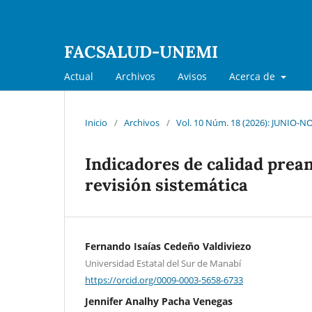
FACSALUD-UNEMI
Actual
Archivos
Avisos
Acerca de
Inicio
/
Archivos
/
Vol. 10 Núm. 18 (2026): JUNIO-
Indicadores de calidad prea
revisión sistemática
Fernando Isaías Cedeño Valdiviezo
Universidad Estatal del Sur de Manabí
https://orcid.org/0009-0003-5658-6733
Jennifer Analhy Pacha Venegas