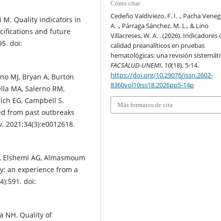
Cómo citar
Cedeño Valdiviezo, F. I. ., Pacha Venega
i M. Quality indicators in
A. ., Párraga Sánchez, M. L., & Lino
cifications and future
Villacreses, W. A. . (2026). Indicadores
5. doi:
calidad preanalíticos en pruebas
hematológicas: una revisión sistemáti
FACSALUD-UNEMI
,
10
(18), 5-14.
https://doi.org/10.29076/issn.2602-
no MJ, Bryan A, Burton
8360vol10iss18.2026pp5-14p
tella MA, Salerno RM,
ich EG, Campbell S.
Más formatos de cita
ned from past outbreaks
ev. 2021;34(3):e0012618.
H, Elshemi AG, Almasmoum
ry: an experience from a
4):591. doi:
a NH. Quality of