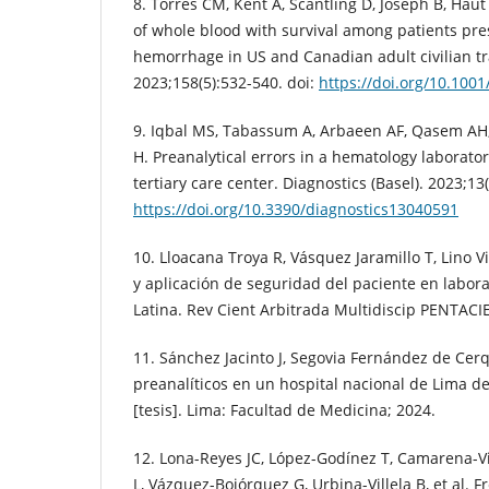
8. Torres CM, Kent A, Scantling D, Joseph B, Haut
of whole blood with survival among patients pre
hemorrhage in US and Canadian adult civilian t
2023;158(5):532-540. doi:
https://doi.org/10.100
9. Iqbal MS, Tabassum A, Arbaeen AF, Qasem A
H. Preanalytical errors in a hematology laborato
tertiary care center. Diagnostics (Basel). 2023;13(
https://doi.org/10.3390/diagnostics13040591
10. Lloacana Troya R, Vásquez Jaramillo T, Lino V
y aplicación de seguridad del paciente en labora
Latina. Rev Cient Arbitrada Multidiscip PENTACI
11. Sánchez Jacinto J, Segovia Fernández de Cer
preanalíticos en un hospital nacional de Lima de
[tesis]. Lima: Facultad de Medicina; 2024.
12. Lona-Reyes JC, López-Godínez T, Camarena-V
L, Vázquez-Bojórquez G, Urbina-Villela B, et al. F