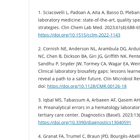
1. Sciacovelli L, Padoan A, Aita A, Basso D, Pleban
laboratory medicine: state-of-the-art, quality spe
strategies. Clin Chem Lab Med. 2023;61(4):688-69
https://doi.org/10.1515/cclm-2022-1143
2. Cornish NE, Anderson NL, Arambula DG, Ardui
NC, Chen B, Dickson BA, Giri JG, Griffith NK, Pen
Sandhu P, Snyder JW, Tormey CA, Wagar EA, Weir
Clinical laboratory biosafety gaps: lessons lear
reveal a path to a safer future. Clin Microbiol R
doi:
https://doi.org/10.1128/CMR.00126-18
3. Iqbal MS, Tabassum A, Arbaeen AF, Qasem A
H. Preanalytical errors in a hematology laborato
tertiary care center. Diagnostics (Basel). 2023;13(
https://doi.org/10.3390/diagnostics13040591
4. Granat FA, Trumel C, Braun JPD, Bourgès-Abell