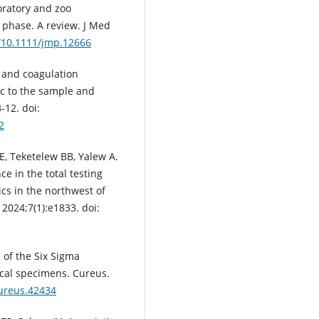
oratory and zoo
 phase. A review. J Med
g/10.1111/jmp.12666
 and coagulation
sic to the sample and
-12. doi:
2
, Teketelew BB, Yalew A.
 in the total testing
cs in the northwest of
 2024;7(1):e1833. doi:
 of the Six Sigma
gical specimens. Cureus.
cureus.42434