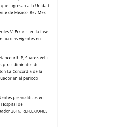
 que ingresan a la Unidad
dente de México. Rev Mex
ules V. Errores en la fase
 de normas vigentes en
etancourth B, Suarez-Veliz
los procedimientos de
ntón La Concordia de la
cuador en el periodo
identes preanalíticos en
l Hospital de
cuador 2016. REFLEXIONES