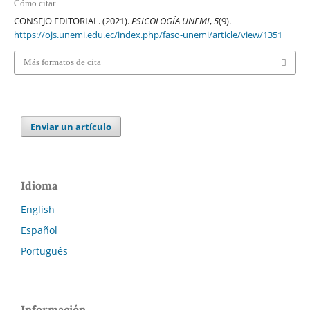
Cómo citar
CONSEJO EDITORIAL. (2021).
PSICOLOGÍA UNEMI
,
5
(9).
https://ojs.unemi.edu.ec/index.php/faso-unemi/article/view/1351
Más formatos de cita
Enviar un artículo
Idioma
English
Español
Português
Información