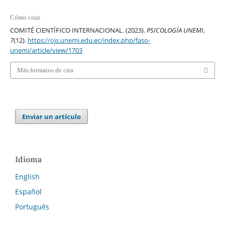
Cómo citar
COMITÉ CIENTÍFICO INTERNACIONAL. (2023).
PSICOLOGÍA UNEMI
,
7
(12).
https://ojs.unemi.edu.ec/index.php/faso-
unemi/article/view/1703
Más formatos de cita
Enviar un artículo
Idioma
English
Español
Português