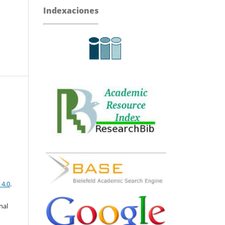
Indexaciones
 4.0
.
nal