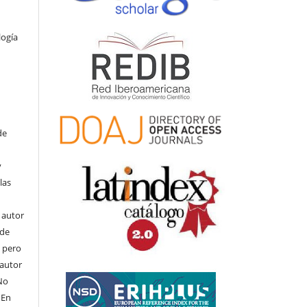
logía
de
y
las
l autor
ede
, pero
 autor
No
 En