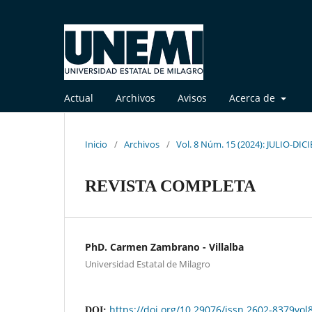
Actual
Archivos
Avisos
Acerca de
Inicio
/
Archivos
/
Vol. 8 Núm. 15 (2024): JULIO-DI
REVISTA COMPLETA
PhD. Carmen Zambrano - Villalba
Universidad Estatal de Milagro
https://doi.org/10.29076/issn.2602-8379v
DOI: