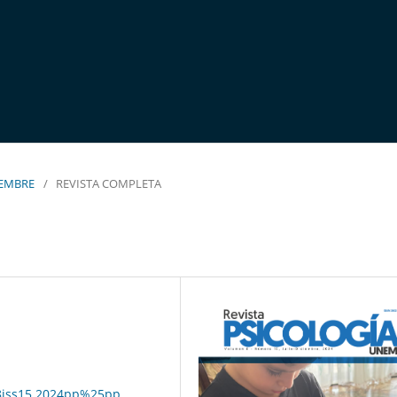
CIEMBRE
/
REVISTA COMPLETA
ol8iss15.2024pp%25pp