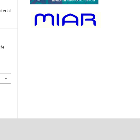
terial
ÍA