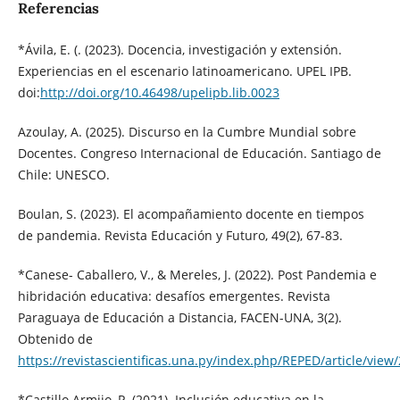
Referencias
*Ávila, E. (. (2023). Docencia, investigación y extensión.
Experiencias en el escenario latinoamericano. UPEL IPB.
doi:
http://doi.org/10.46498/upelipb.lib.0023
Azoulay, A. (2025). Discurso en la Cumbre Mundial sobre
Docentes. Congreso Internacional de Educación. Santiago de
Chile: UNESCO.
Boulan, S. (2023). El acompañamiento docente en tiempos
de pandemia. Revista Educación y Futuro, 49(2), 67-83.
*Canese- Caballero, V., & Mereles, J. (2022). Post Pandemia e
hibridación educativa: desafíos emergentes. Revista
Paraguaya de Educación a Distancia, FACEN-UNA, 3(2).
Obtenido de
https://revistascientificas.una.py/index.php/REPED/article/view
*Castillo Armijo, P. (2021). Inclusión educativa en la