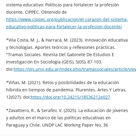
sistema educativo: Políticas para fortalecer la profesión
docente. CIPPEC. Obtenido de
https://www.cippec.org/publicacion/el-corazon-del-sistema-
educativo-politicas-para-fortalecer-la-profesion-docente/
*Vila Costa, M. J., & Harracá, M. (2023). Innovación educativa
y tecnologías. Aportes teóricos y reflexiones prácticas.
"Tramas Sociales. Revista Del Gabinete De Estudios E
Investigación En Sociología (GEIS), 5(05), 87-103.
doi:
https://ojs.unsj.edu.ar/index.php/tramassociales/article/vi
*Viñas, M. (2021). Retos y posibilidades de la educación
híbrida en tiempos de pandemia. Plurentes. Artes Y Letras,
12(027). doi:
https://doi.org/10.24215/18536212e027
*Zavattiero, R., & Serafini, V. (2025). La educación de jóvenes
y adultos en el marco de las políticas educativas en
Paraguay y Chile. UNDP LAC Working Paper No. 36