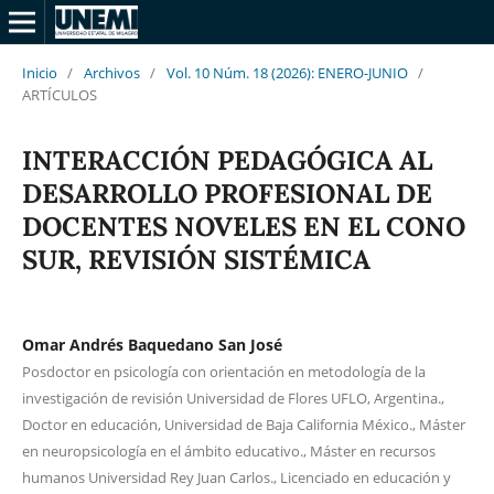
Inicio
/
Archivos
/
Vol. 10 Núm. 18 (2026): ENERO-JUNIO
/
ARTÍCULOS
INTERACCIÓN PEDAGÓGICA AL
DESARROLLO PROFESIONAL DE
DOCENTES NOVELES EN EL CONO
SUR, REVISIÓN SISTÉMICA
Omar Andrés Baquedano San José
Posdoctor en psicología con orientación en metodología de la
investigación de revisión Universidad de Flores UFLO, Argentina.,
Doctor en educación, Universidad de Baja California México., Máster
en neuropsicología en el ámbito educativo., Máster en recursos
humanos Universidad Rey Juan Carlos., Licenciado en educación y