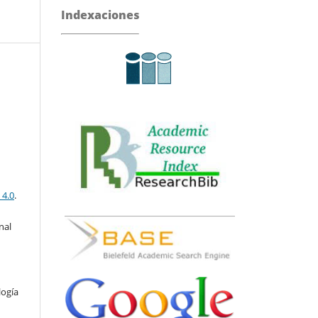
Indexaciones
 4.0
.
nal
logía