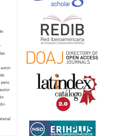
de
y
las
l autor
ede
, pero
 autor
No
 En
terial