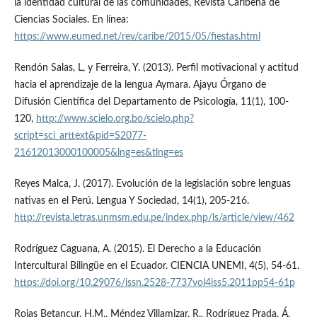
la identidad cultural de las comunidades, Revista Caribeña de
Ciencias Sociales. En línea:
https://www.eumed.net/rev/caribe/2015/05/fiestas.html
Rendón Salas, L, y Ferreira, Y. (2013). Perfil motivacional y actitud
hacia el aprendizaje de la lengua Aymara. Ajayu Órgano de
Difusión Científica del Departamento de Psicología, 11(1), 100-
120,
http://www.scielo.org.bo/scielo.php?
script=sci_arttext&pid=S2077-
21612013000100005&lng=es&tlng=es
Reyes Malca, J. (2017). Evolución de la legislación sobre lenguas
nativas en el Perú. Lengua Y Sociedad, 14(1), 205-216.
http://revista.letras.unmsm.edu.pe/index.php/ls/article/view/462
Rodríguez Caguana, A. (2015). El Derecho a la Educación
Intercultural Bilingüe en el Ecuador. CIENCIA UNEMI, 4(5), 54-61.
https://doi.org/10.29076/issn.2528-7737vol4iss5.2011pp54-61p
Rojas Betancur, H.M., Méndez Villamizar, R., Rodríguez Prada, Á.