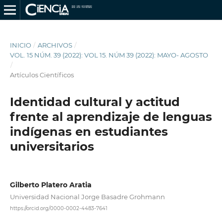
INICIO
/
ARCHIVOS
/
VOL. 15 NÚM. 39 (2022): VOL 15. NÚM 39 (2022): MAYO- AGOSTO
/
Artículos Científicos
Identidad cultural y actitud
frente al aprendizaje de lenguas
indígenas en estudiantes
universitarios
Gilberto Platero Aratia
Universidad Nacional Jorge Basadre Grohmann
https://orcid.org/0000-0002-4483-7641