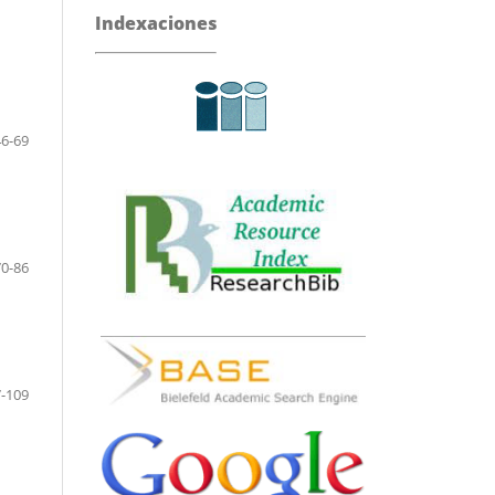
Indexaciones
46-69
70-86
-109