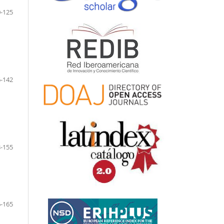
-125
-142
-155
-165