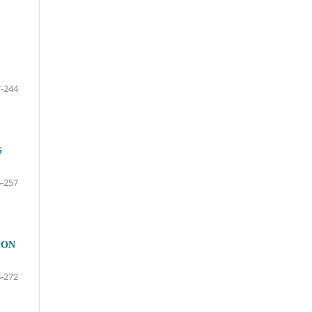
-244
S
-257
CON
-272